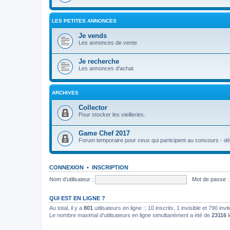
LES PETITES ANNONCES
Je vends
Les annonces de vente
Je recherche
Les annonces d'achat
ARCHIVES
Collector
Pour stocker les vieilleries.
Game Chef 2017
Forum temporaire pour ceux qui participent au concours - déb
CONNEXION
•
INSCRIPTION
Nom d’utilisateur :
Mot de passe :
QUI EST EN LIGNE ?
Au total, il y a
801
utilisateurs en ligne :: 10 inscrits, 1 invisible et 790 in
Le nombre maximal d’utilisateurs en ligne simultanément a été de
23116
l