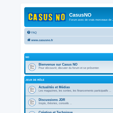
CasusNO
Forum avec de vrais morceaux de
FAQ
www.casusno.fr
NO
Bienvenue sur Casus NO
Pour découvrir, discuter du forum et se présenter.
JEUX DE RÔLE
Actualités et Médias
Les magazines, les sorties, les financements participatifs ...
Discussions JDR
Inspis, théories, conseils ...
Création et Technique