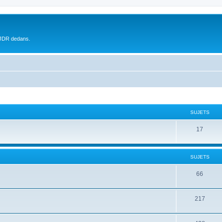
 JDR dedans.
SUJETS
17
SUJETS
66
217