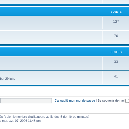
SUJETS
127
76
SUJETS
33
41
ut 29 juin.
J’ai oublié mon mot de passe
|
Se souvenir de moi
vités (selon le nombre d’utilisateurs actifs des 5 dernières minutes)
e mar. avr. 07, 2026 11:48 pm