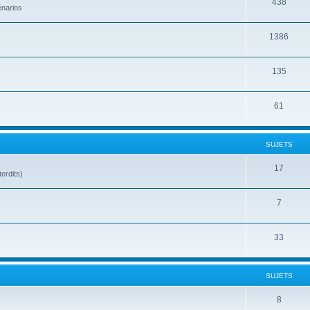
438
énarios
1386
135
61
SUJETS
17
terdits)
7
33
SUJETS
8