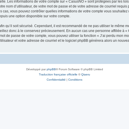
elle. Les informations de votre compte sur « CasusNO » sont protégées par les loi
tre nom d’utilisateur, de votre mot de passe et de votre adresse de courriel requis 
les cas, vous pouvez contrôler quelles informations de votre compte vous souhaite
epuis une option disponible sur votre compte.
afin qu’il soit sécurisé. Cependant, il est recommandé de ne pas utiliser le même mot
illez donc à le conservez précieusement. En aucun cas une personne affiliée à « 
ot de passe de votre compte, vous pouvez utiliser la fonction « J’ai perdu mon mot
ilisateur et votre adresse de courriel et le logiciel phpBB générera alors un nouv
Développé par
phpBB
® Forum Software © phpBB Limited
Traduction française officielle
©
Qiaeru
Confidentialité
|
Conditions