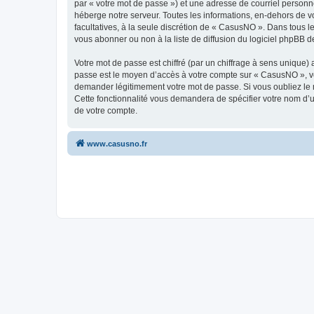
par « votre mot de passe ») et une adresse de courriel personn
héberge notre serveur. Toutes les informations, en-dehors de vo
facultatives, à la seule discrétion de « CasusNO ». Dans tous 
vous abonner ou non à la liste de diffusion du logiciel phpBB d
Votre mot de passe est chiffré (par un chiffrage à sens unique) 
passe est le moyen d’accès à votre compte sur « CasusNO », ve
demander légitimement votre mot de passe. Si vous oubliez le m
Cette fonctionnalité vous demandera de spécifier votre nom d’ut
de votre compte.
www.casusno.fr