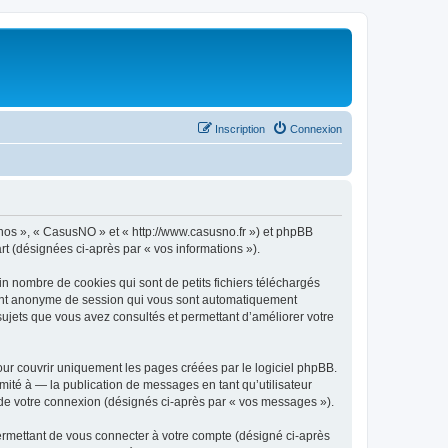
Inscription
Connexion
« nos », « CasusNO » et « http://www.casusno.fr ») et phpBB
art (désignées ci-après par « vos informations »).
n nombre de cookies qui sont de petits fichiers téléchargés
ifiant anonyme de session qui vous sont automatiquement
 sujets que vous avez consultés et permettant d’améliorer votre
ur couvrir uniquement les pages créées par le logiciel phpBB.
ité à — la publication de messages en tant qu’utilisateur
 de votre connexion (désignés ci-après par « vos messages »).
ermettant de vous connecter à votre compte (désigné ci-après