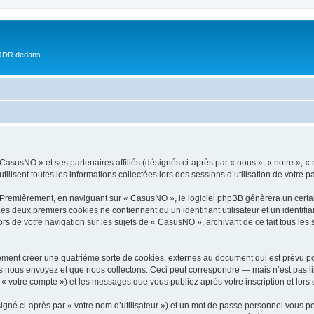
 JDR dedans.
 CasusNO » et ses partenaires affiliés (désignés ci-après par « nous », « notre », 
ilisent toutes les informations collectées lors des sessions d’utilisation de votre p
 Premièrement, en naviguant sur « CasusNO », le logiciel phpBB génèrera un certai
 Les deux premiers cookies ne contiennent qu’un identifiant utilisateur et un ident
ors de votre navigation sur les sujets de « CasusNO », archivant de ce fait tous les
ment créer une quatrième sorte de cookies, externes au document qui est prévu po
 nous envoyez et que nous collectons. Ceci peut correspondre — mais n’est pas lim
« votre compte ») et les messages que vous publiez après votre inscription et lors
igné ci-après par « votre nom d’utilisateur ») et un mot de passe personnel vous p