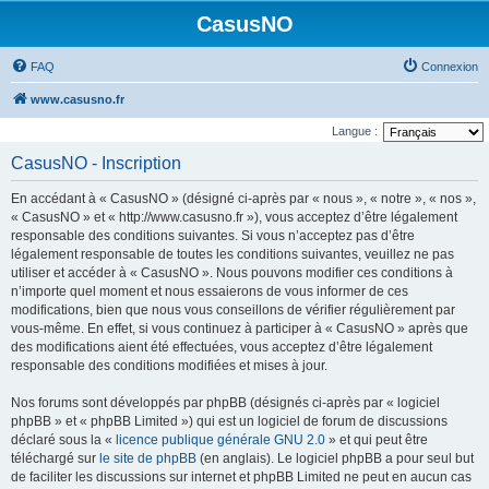
CasusNO
FAQ
Connexion
www.casusno.fr
Langue :
CasusNO - Inscription
En accédant à « CasusNO » (désigné ci-après par « nous », « notre », « nos »,
« CasusNO » et « http://www.casusno.fr »), vous acceptez d’être légalement
responsable des conditions suivantes. Si vous n’acceptez pas d’être
légalement responsable de toutes les conditions suivantes, veuillez ne pas
utiliser et accéder à « CasusNO ». Nous pouvons modifier ces conditions à
n’importe quel moment et nous essaierons de vous informer de ces
modifications, bien que nous vous conseillons de vérifier régulièrement par
vous-même. En effet, si vous continuez à participer à « CasusNO » après que
des modifications aient été effectuées, vous acceptez d’être légalement
responsable des conditions modifiées et mises à jour.
Nos forums sont développés par phpBB (désignés ci-après par « logiciel
phpBB » et « phpBB Limited ») qui est un logiciel de forum de discussions
déclaré sous la «
licence publique générale GNU 2.0
» et qui peut être
téléchargé sur
le site de phpBB
(en anglais). Le logiciel phpBB a pour seul but
de faciliter les discussions sur internet et phpBB Limited ne peut en aucun cas