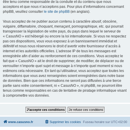
être tenu comme responsable de la conduite et du contenu que nous
acceptons et que nous n’acceptons pas. Pour plus d’informations concernant
phpBB, veuillez consulter
le site de phpBB
(en anglais).
Vous acceptez de ne publier aucun contenu à caractère abusif, obscène,
vulgaire, diffamatoire, choquant, menaçant, pornographique, etc. qui pourrait
transgresser la législation de votre pays, du pays dans lequel le serveur de
« CasusNO » est hébergé ou encore la loi internationale. Si vous ne respectez
pas ces dispositions, vous vous exposez à un bannissement immédiat et
définitif et nous nous réservons le droit d’avertir votre fournisseur d’accès à
internet et les autorités officielles. L’adresse IP de tous les messages est
enregistrée afin d’aider au renforcement de ces conditions. Vous acceptez le
fait que « CasusNO » ait le droit de supprimer, de modifier, de déplacer ou de
verrouiller n’importe quel sujet et message à n’importe quel moment si nous
estimons cela nécessaire. En tant qu’utilisateur, vous acceptez que toutes les
informations que vous avez renseignées soient enregistrées dans notre base
de données. Bien que ces informations ne seront pas diffusées à une tierce
partie sans votre consentement, ni « CasusNO », ni phpBB, ne pourront être
tenus comme responsables en cas de tentative de piratage informatique visant
à compromettre vos données.
www.casusno.fr
Supprimer les cookies
Fuseau horaire sur
UTC+02:00