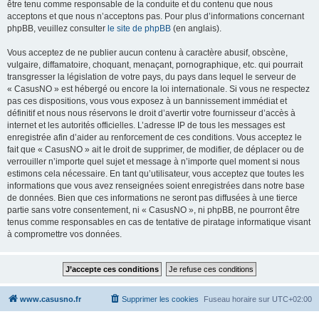
être tenu comme responsable de la conduite et du contenu que nous
acceptons et que nous n’acceptons pas. Pour plus d’informations concernant
phpBB, veuillez consulter
le site de phpBB
(en anglais).
Vous acceptez de ne publier aucun contenu à caractère abusif, obscène,
vulgaire, diffamatoire, choquant, menaçant, pornographique, etc. qui pourrait
transgresser la législation de votre pays, du pays dans lequel le serveur de
« CasusNO » est hébergé ou encore la loi internationale. Si vous ne respectez
pas ces dispositions, vous vous exposez à un bannissement immédiat et
définitif et nous nous réservons le droit d’avertir votre fournisseur d’accès à
internet et les autorités officielles. L’adresse IP de tous les messages est
enregistrée afin d’aider au renforcement de ces conditions. Vous acceptez le
fait que « CasusNO » ait le droit de supprimer, de modifier, de déplacer ou de
verrouiller n’importe quel sujet et message à n’importe quel moment si nous
estimons cela nécessaire. En tant qu’utilisateur, vous acceptez que toutes les
informations que vous avez renseignées soient enregistrées dans notre base
de données. Bien que ces informations ne seront pas diffusées à une tierce
partie sans votre consentement, ni « CasusNO », ni phpBB, ne pourront être
tenus comme responsables en cas de tentative de piratage informatique visant
à compromettre vos données.
www.casusno.fr
Supprimer les cookies
Fuseau horaire sur
UTC+02:00