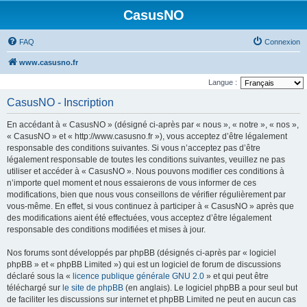
CasusNO
FAQ
Connexion
www.casusno.fr
Langue :
CasusNO - Inscription
En accédant à « CasusNO » (désigné ci-après par « nous », « notre », « nos »,
« CasusNO » et « http://www.casusno.fr »), vous acceptez d’être légalement
responsable des conditions suivantes. Si vous n’acceptez pas d’être
légalement responsable de toutes les conditions suivantes, veuillez ne pas
utiliser et accéder à « CasusNO ». Nous pouvons modifier ces conditions à
n’importe quel moment et nous essaierons de vous informer de ces
modifications, bien que nous vous conseillons de vérifier régulièrement par
vous-même. En effet, si vous continuez à participer à « CasusNO » après que
des modifications aient été effectuées, vous acceptez d’être légalement
responsable des conditions modifiées et mises à jour.
Nos forums sont développés par phpBB (désignés ci-après par « logiciel
phpBB » et « phpBB Limited ») qui est un logiciel de forum de discussions
déclaré sous la «
licence publique générale GNU 2.0
» et qui peut être
téléchargé sur
le site de phpBB
(en anglais). Le logiciel phpBB a pour seul but
de faciliter les discussions sur internet et phpBB Limited ne peut en aucun cas