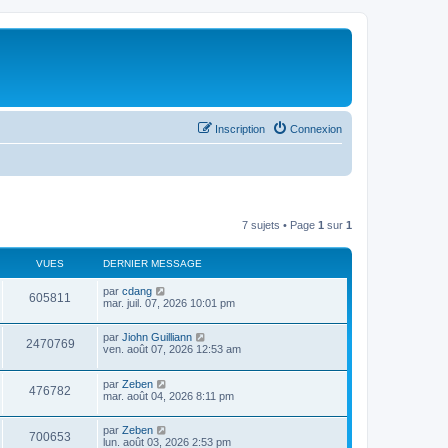
Inscription
Connexion
7 sujets • Page
1
sur
1
VUES
DERNIER MESSAGE
par
cdang
605811
mar. juil. 07, 2026 10:01 pm
par
Jiohn Guilliann
2470769
ven. août 07, 2026 12:53 am
par
Zeben
476782
mar. août 04, 2026 8:11 pm
par
Zeben
700653
lun. août 03, 2026 2:53 pm