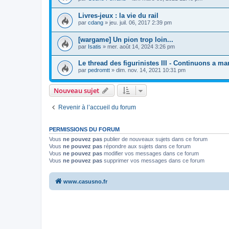
Livres-jeux : la vie du rail
par
cdang
»
jeu. juil. 06, 2017 2:39 pm
[wargame] Un pion trop loin...
par
Isatis
»
mer. août 14, 2024 3:26 pm
Le thread des figurinistes III - Continuons a mart
par
pedromtt
»
dim. nov. 14, 2021 10:31 pm
Nouveau sujet
Revenir à l’accueil du forum
PERMISSIONS DU FORUM
Vous
ne pouvez pas
publier de nouveaux sujets dans ce forum
Vous
ne pouvez pas
répondre aux sujets dans ce forum
Vous
ne pouvez pas
modifier vos messages dans ce forum
Vous
ne pouvez pas
supprimer vos messages dans ce forum
www.casusno.fr