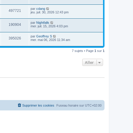
par
cdang
497721
jeu. juil. 30, 2026 12:43 pm
par
Nightfalls
190904
mer. juil. 15, 2026 4:03 pm
par
Geoffrey S
395026
mer. mai 06, 2026 11:34 am
7 sujets • Page
1
sur
1
Aller
Supprimer les cookies
Fuseau horaire sur
UTC+02:00