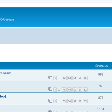
 JDR dedans.
RÉPONSES
'Essen!
982
1
62
63
64
65
66
…
769
1
48
49
50
51
52
…
déo]
873
1
55
56
57
58
59
…
1164