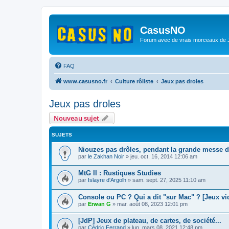
CasusNO
Forum avec de vrais morceaux de
FAQ
www.casusno.fr
Culture rôliste
Jeux pas droles
Jeux pas droles
Nouveau sujet
SUJETS
Niouzes pas drôles, pendant la grande messe d
par
le Zakhan Noir
»
jeu. oct. 16, 2014 12:06 am
MtG II : Rustiques Studies
par
Islayre d'Argolh
»
sam. sept. 27, 2025 11:10 am
Console ou PC ? Qui a dit "sur Mac" ? [Jeux vi
par
Erwan G
»
mar. août 08, 2023 12:01 pm
[JdP] Jeux de plateau, de cartes, de société...
par
Cédric Ferrand
»
lun. mars 08, 2021 12:48 pm