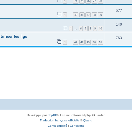
1
74
75
76
77
78
…
577
1
35
36
37
38
39
…
140
1
6
7
8
9
10
…
ririser les figs
763
1
47
48
49
50
51
…
Développé par
phpBB
® Forum Software © phpBB Limited
Traduction française officielle
©
Qiaeru
Confidentialité
|
Conditions