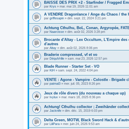
BAISSE DES PRIX +2 - Starfinder / Fragged Em
par
Krys
»
mar. mai 19, 2026 11:01 am
A VENDRE Dragonlance / Ange du Chaos / the hu
par
griffesapin
»
dim. sept. 22, 2024 3:21 pm
Achtung Cthulhu, BoL, Conan, Argyropée, FATE
par
Naarcisse
»
dim. août 02, 2026 3:28 pm
Brocante d'Altay - Lex Occultum, L'Empire des c
d'autres
par
Altay
»
dim. août 02, 2026 8:06 pm
Braderie compressed, vf et vo
par
DéquiVrille
»
sam. mai 23, 2026 12:57 pm
Blade Runner - Starter Set - VO
par
KtH
»
sam. sept. 24, 2022 4:04 pm
VENTE : Agone - Vampire - Colostle - Brigade 
par
patmal3
»
mer. juil. 05, 2023 8:26 pm
Jeux de rôle divers (du nouveau a chaque up)
par
Ivylux
»
mar. mars 18, 2025 8:36 pm
Achtung! Cthulhu collector ; Zweihänder collec
par
Jacknife
»
dim. déc. 15, 2019 6:03 pm
Delta Green, MOTW, Black Sword Hack & d'autr
par
LiliPara
»
mer. juin 24, 2026 9:53 am