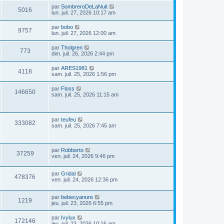
par
SombreroDeLaNuit
5016
lun. juil. 27, 2026 10:17 am
par
bobo
9757
lun. juil. 27, 2026 12:00 am
par
Tholgren
773
dim. juil. 26, 2026 2:44 pm
par
ARES1981
4118
sam. juil. 25, 2026 1:56 pm
par
Floss
146650
sam. juil. 25, 2026 11:15 am
par
teufeu
333082
sam. juil. 25, 2026 7:45 am
par
Robberto
37259
ven. juil. 24, 2026 9:46 pm
par
Gridal
478376
ven. juil. 24, 2026 12:36 pm
par
bebecyanure
1219
jeu. juil. 23, 2026 6:55 pm
par
Ivylux
172146
jeu. juil. 23, 2026 10:16 am