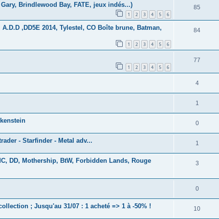
Gary, Brindlewood Bay, FATE, jeux indés...)
85
1
2
3
4
5
6
 A.D.D ,DD5E 2014, Tylestel, CO Boîte brune, Batman,
84
1
2
3
4
5
6
77
1
2
3
4
5
6
4
1
lkenstein
0
rader - Starfinder - Metal adv...
1
AdC, DD, Mothership, BtW, Forbidden Lands, Rouge
3
0
collection ; Jusqu'au 31/07 : 1 acheté => 1 à -50% !
10