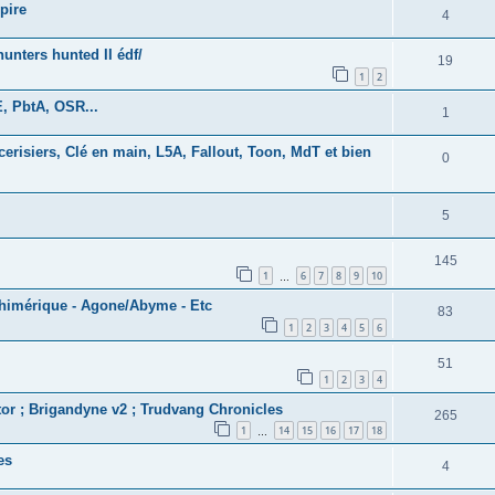
pire
4
nters hunted II édf/
19
1
2
, PbtA, OSR...
1
erisiers, Clé en main, L5A, Fallout, Toon, MdT et bien
0
5
145
1
6
7
8
9
10
…
chimérique - Agone/Abyme - Etc
83
1
2
3
4
5
6
51
1
2
3
4
tor ; Brigandyne v2 ; Trudvang Chronicles
265
1
14
15
16
17
18
…
es
4