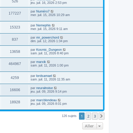
526
jeu. juil. 16, 2026 2:53 pm
par
Numéro7
177227
mer. juil. 15, 2026 10:29 am
par
Nemephis
15323
mer. juil. 15, 2026 9:11 am
par
mr_powerchord
837
dim. juil. 12, 2026 1:34 pm
par
Kosmic_Dungeon
13658
sam. juil. 11, 2026 8:40 pm
par
marxik
464967
sam. juil. 11, 2026 1:00 pm
par
lordsamael
4259
sam. juil. 11, 2026 11:35 am
par
neuralnoise
16606
jeu. juil. 09, 2026 9:14 pm
par
marcblondeau
18928
jeu. juil. 09, 2026 8:01 pm
1
2
3
Suivant
126 sujets
Aller