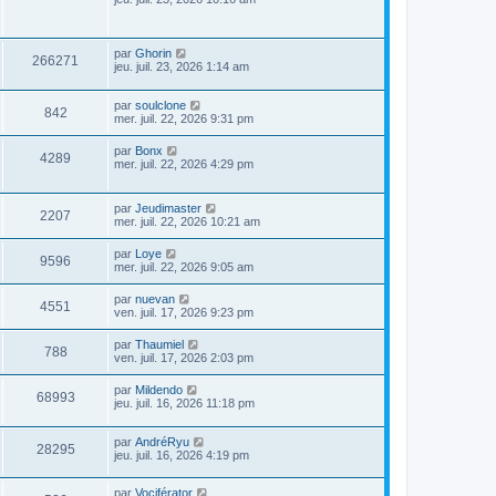
par
Ghorin
266271
jeu. juil. 23, 2026 1:14 am
par
soulclone
842
mer. juil. 22, 2026 9:31 pm
par
Bonx
4289
mer. juil. 22, 2026 4:29 pm
par
Jeudimaster
2207
mer. juil. 22, 2026 10:21 am
par
Loye
9596
mer. juil. 22, 2026 9:05 am
par
nuevan
4551
ven. juil. 17, 2026 9:23 pm
par
Thaumiel
788
ven. juil. 17, 2026 2:03 pm
par
Mildendo
68993
jeu. juil. 16, 2026 11:18 pm
par
AndréRyu
28295
jeu. juil. 16, 2026 4:19 pm
par
Vociférator