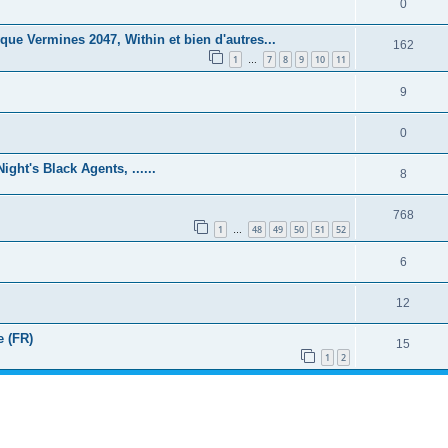
0
ue Vermines 2047, Within et bien d'autres...
162
1
7
8
9
10
11
…
9
0
ght's Black Agents, ......
8
768
1
48
49
50
51
52
…
6
12
e (FR)
15
1
2