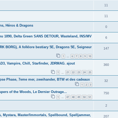
11
11
ns, Héros & Dragons
0
lhu 1890, Delta Green SANS DETOUR, Wasteland, INS/MV
6
 BORG), A folklore bestiary 5E, Dragons 5E, Seigneur
147
1
6
7
8
9
10
…
3, Vampire, Chill, Starfinder, JDRMAG. ajout
360
1
21
22
23
24
25
…
lipse Phase, 7eme mer, zweihander, BTW et des cadeaux
32
1
2
3
spers of the Woods, Le Dernier Outrage...
750
1
47
48
49
50
51
…
2
Mystara, Master/Immortals, Spellbound, Spelljammer,
207