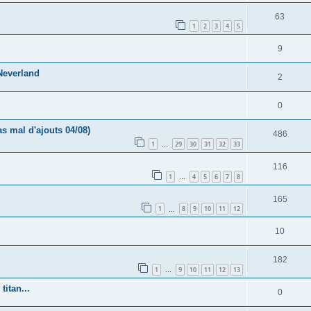
63
1
2
3
4
5
9
Neverland
2
0
s mal d'ajouts 04/08)
486
1
29
30
31
32
33
…
116
1
4
5
6
7
8
…
165
1
8
9
10
11
12
…
10
182
1
9
10
11
12
13
…
titan...
0