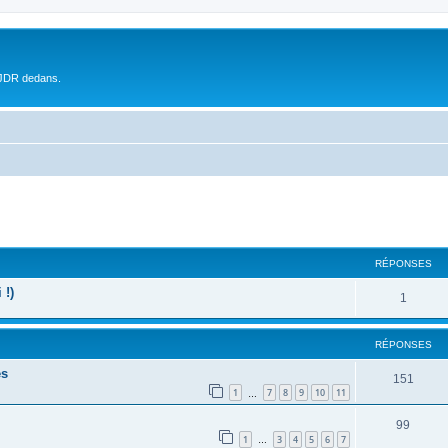
 JDR dedans.
RÉPONSES
 !)
1
RÉPONSES
es
151
1
7
8
9
10
11
…
99
1
3
4
5
6
7
…