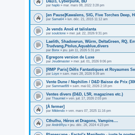
D&D3, Cyberpunk, BD
par
haplo
»
mar. mars 08, 2022 3:28 pm
[en Pause]Kawaïens, SIG, Five Torches Deep, H
par
Sama64
»
lun. déc. 21, 2015 11:12 am
Je vends Anoë et talislanta
par
soulclone
»
mer. juil. 22, 2026 9:31 pm
Laelith, Shadowrun, Würm, DeltaGreen, RQ, Em
Trudvang,Ptolus,Aquablue,divers
par
Bonx
»
jeu. juin 11, 2026 5:31 pm
Egregore version de Luxe
par
Jeudimaster
»
mer. juil. 01, 2026 9:06 pm
[RMP Paris] Défis Fantastiques et Royaumes Se
par
Loye
»
sam. mars 28, 2026 9:39 am
Vente Dune / Nephilim / D&D Baisse de Prix (30
par
Sammael99
»
sam. mai 02, 2026 2:18 pm
Ventes divers (D&D, L5R, magazines etc.)
par
Thaumiel
»
ven. juil. 17, 2026 2:03 pm
[À fermer]
par
Mildendo
»
ven. mars 07, 2025 11:16 pm
Cthulhu, Héros et Dragons, Vampire....
par
AndréRyu
»
jeu. déc. 26, 2024 4:23 pm
Planescape - Factol's Manifesto - juste le poster