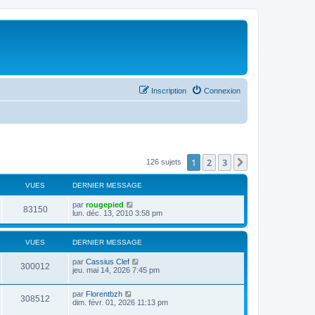
Inscription
Connexion
1
2
3
Suivant
126 sujets
VUES
DERNIER MESSAGE
par
rougepied
83150
lun. déc. 13, 2010 3:58 pm
VUES
DERNIER MESSAGE
par
Cassius Clef
300012
jeu. mai 14, 2026 7:45 pm
par
Florentbzh
308512
dim. févr. 01, 2026 11:13 pm