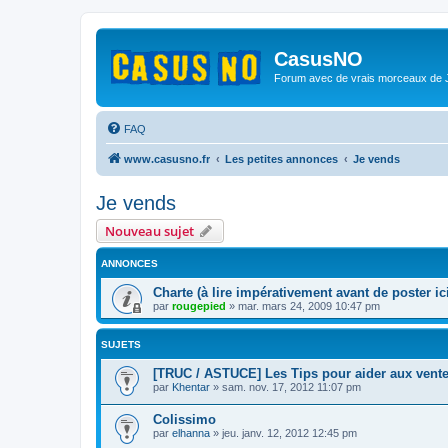
CasusNO
Forum avec de vrais morceaux de
FAQ
www.casusno.fr
Les petites annonces
Je vends
Je vends
Nouveau sujet
ANNONCES
Charte (à lire impérativement avant de poster ici
par
rougepied
»
mar. mars 24, 2009 10:47 pm
SUJETS
[TRUC / ASTUCE] Les Tips pour aider aux vent
par
Khentar
»
sam. nov. 17, 2012 11:07 pm
Colissimo
par
elhanna
»
jeu. janv. 12, 2012 12:45 pm