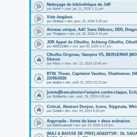
Nettoyage de bibliothèque de JdR
par
Aurel'
»
sam. juil. 11, 2026 1:11 pm
Vide étagères
par
Hirildae
»
dim. janv. 25, 2026 9:35 am
Anneau unique, AdC Sans Détours, DD5, Drago
par
Tholgren
»
dim. juil. 26, 2026 2:44 pm
JDR Appel de Cthulhu, Achtung Cthulhu, Cthu
par
ARES1981
»
ven. juin 05, 2026 4:17 pm
Cthulhu Origines, Vampire V5, BERSERKR (MORK
Démon
par
Floss
»
sam. oct. 12, 2019 10:46 am
BTW, Thoan, Capitaine Vaudou, Shadowrun, D&D
22/06/2026
par
teufeu
»
dim. août 31, 2014 11:13 am
[vente]Brancalonia+l'empire contre-claque, Ec
par
Robberto
»
jeu. sept. 19, 2024 6:26 pm
Critical, Abstract Donjon, Icons, Stygmata, Whi
par
Gridal
»
dim. nov. 24, 2013 9:25 pm
Argyropée - livres de base + deux scénarios
par
bebecyanure
»
jeu. juil. 23, 2026 6:15 pm
[MAJ & BAISSE DE PRIX] AD&D/TSR : DL SAGA, 