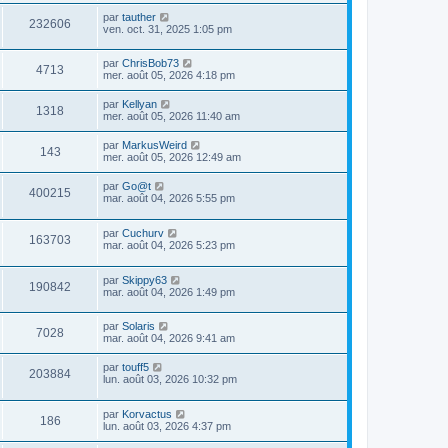
par
tauther
232606
ven. oct. 31, 2025 1:05 pm
par
ChrisBob73
4713
mer. août 05, 2026 4:18 pm
par
Kellyan
1318
mer. août 05, 2026 11:40 am
par
MarkusWeird
143
mer. août 05, 2026 12:49 am
par
Go@t
400215
mar. août 04, 2026 5:55 pm
par
Cuchurv
163703
mar. août 04, 2026 5:23 pm
par
Skippy63
190842
mar. août 04, 2026 1:49 pm
par
Solaris
7028
mar. août 04, 2026 9:41 am
par
touff5
203884
lun. août 03, 2026 10:32 pm
par
Korvactus
186
lun. août 03, 2026 4:37 pm