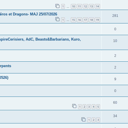
1
10
11
12
13
14
…
éros et Dragons- MAJ 25/07/2026
281
1
15
16
17
18
19
…
0
pireCerisiers, AdC, Beasts&Barbarians, Kuro,
10
2
rpents
2
0526)
9
0
60
1
2
3
4
5
34
1
2
3