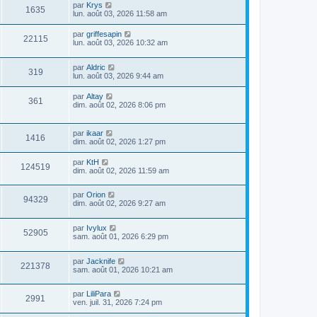
par
Krys
1635
lun. août 03, 2026 11:58 am
par
griffesapin
22115
lun. août 03, 2026 10:32 am
par
Aldric
319
lun. août 03, 2026 9:44 am
par
Altay
361
dim. août 02, 2026 8:06 pm
par
ikaar
1416
dim. août 02, 2026 1:27 pm
par
KtH
124519
dim. août 02, 2026 11:59 am
par
Orion
94329
dim. août 02, 2026 9:27 am
par
Ivylux
52905
sam. août 01, 2026 6:29 pm
par
Jacknife
221378
sam. août 01, 2026 10:21 am
par
LiliPara
2991
ven. juil. 31, 2026 7:24 pm