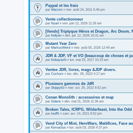
Paypal et les frais
par
Warzen
»
mer. août 24, 2011 6:49 pm
Vente collectionneur
par
Nyarl
»
ven. juin 12, 2026 11:28 am
[Vends] Triptyque Héros et Dragon, Arc Doom, 
par
Kellyan
»
dim. juil. 12, 2026 10:31 am
Mutant Year Zero
par
MarkusWeird
»
mer. août 05, 2026 12:49 am
JDR & JDP, VF et VO (beaucoup de choses et pa
par
Kobayashi
»
lun. mai 29, 2017 10:19 am
Ventes JDR, livres, mags &JDP divers.
par
Cuchurv
»
lun. déc. 05, 2022 4:17 pm
Plusieurs gammes de JdR
par
Skippy63
»
mer. oct. 26, 2022 9:52 pm
Conan Monolith : accessoires et map
par
Solaris
»
dim. mai 31, 2026 11:36 am
Broken Tales, ICRPG, Wilderfeast, Into the Odd
par
touff5
»
sam. avr. 24, 2021 8:52 pm
Vend City of Mist, HeroWars, Maléfices, Face au 
par
Korvactus
»
lun. août 03, 2026 4:37 pm