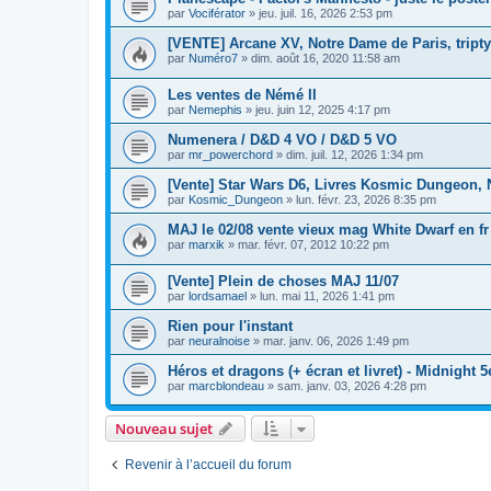
par
Vociférator
»
jeu. juil. 16, 2026 2:53 pm
[VENTE] Arcane XV, Notre Dame de Paris, triptyq
par
Numéro7
»
dim. août 16, 2020 11:58 am
Les ventes de Némé II
par
Nemephis
»
jeu. juin 12, 2025 4:17 pm
Numenera / D&D 4 VO / D&D 5 VO
par
mr_powerchord
»
dim. juil. 12, 2026 1:34 pm
[Vente] Star Wars D6, Livres Kosmic Dungeon, Ni
par
Kosmic_Dungeon
»
lun. févr. 23, 2026 8:35 pm
MAJ le 02/08 vente vieux mag White Dwarf en fr
par
marxik
»
mar. févr. 07, 2012 10:22 pm
[Vente] Plein de choses MAJ 11/07
par
lordsamael
»
lun. mai 11, 2026 1:41 pm
Rien pour l'instant
par
neuralnoise
»
mar. janv. 06, 2026 1:49 pm
Héros et dragons (+ écran et livret) - Midnight 5
par
marcblondeau
»
sam. janv. 03, 2026 4:28 pm
Nouveau sujet
Revenir à l’accueil du forum