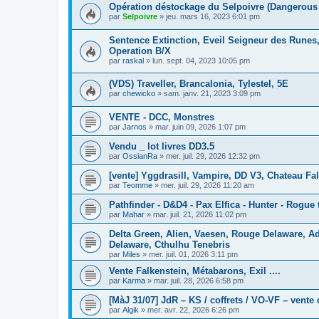
Opération déstockage du Selpoivre (Dangerous 
par
Selpoivre
»
jeu. mars 16, 2023 6:01 pm
Sentence Extinction, Eveil Seigneur des Runes,
Operation B/X
par
raskal
»
lun. sept. 04, 2023 10:05 pm
(VDS) Traveller, Brancalonia, Tylestel, 5E
par
chewicko
»
sam. janv. 21, 2023 3:09 pm
VENTE - DCC, Monstres
par
Jarnos
»
mar. juin 09, 2026 1:07 pm
Vendu _ lot livres DD3.5
par
OssianRa
»
mer. juil. 29, 2026 12:32 pm
[vente] Yggdrasill, Vampire, DD V3, Chateau Fa
par
Teomme
»
mer. juil. 29, 2026 11:20 am
Pathfinder - D&D4 - Pax Elfica - Hunter - Rogue t
par
Mahar
»
mar. juil. 21, 2026 11:02 pm
Delta Green, Alien, Vaesen, Rouge Delaware, 
Delaware, Cthulhu Tenebris
par
Miles
»
mer. juil. 01, 2026 3:11 pm
Vente Falkenstein, Métabarons, Exil ....
par
Karma
»
mar. juil. 28, 2026 6:58 pm
[MàJ 31/07] JdR – KS / coffrets / VO-VF – vente 
par
Algik
»
mer. avr. 22, 2026 6:26 pm