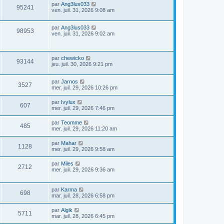
par
Ang3lus033
95241
ven. juil. 31, 2026 9:08 am
par
Ang3lus033
98953
ven. juil. 31, 2026 9:02 am
par
chewicko
93144
jeu. juil. 30, 2026 9:21 pm
par
Jarnos
3527
mer. juil. 29, 2026 10:26 pm
par
Ivylux
607
mer. juil. 29, 2026 7:46 pm
par
Teomme
485
mer. juil. 29, 2026 11:20 am
par
Mahar
1128
mer. juil. 29, 2026 9:58 am
par
Miles
2712
mer. juil. 29, 2026 9:36 am
par
Karma
698
mar. juil. 28, 2026 6:58 pm
par
Algik
5711
mar. juil. 28, 2026 6:45 pm