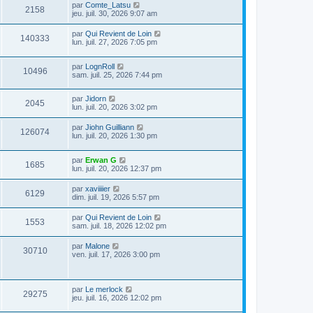
par
Comte_Latsu
2158
jeu. juil. 30, 2026 9:07 am
par
Qui Revient de Loin
140333
lun. juil. 27, 2026 7:05 pm
par
LognRoll
10496
sam. juil. 25, 2026 7:44 pm
par
Jidorn
2045
lun. juil. 20, 2026 3:02 pm
par
Jiohn Guilliann
126074
lun. juil. 20, 2026 1:30 pm
par
Erwan G
1685
lun. juil. 20, 2026 12:37 pm
par
xaviiiier
6129
dim. juil. 19, 2026 5:57 pm
par
Qui Revient de Loin
1553
sam. juil. 18, 2026 12:02 pm
par
Malone
30710
ven. juil. 17, 2026 3:00 pm
par
Le merlock
29275
jeu. juil. 16, 2026 12:02 pm