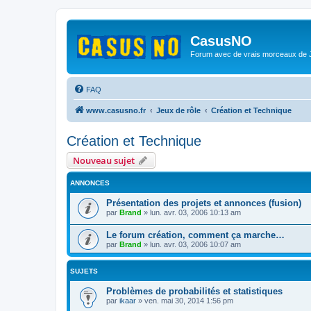
CasusNO
Forum avec de vrais morceaux de
FAQ
www.casusno.fr
Jeux de rôle
Création et Technique
Création et Technique
Nouveau sujet
ANNONCES
Présentation des projets et annonces (fusion)
par
Brand
»
lun. avr. 03, 2006 10:13 am
Le forum création, comment ça marche…
par
Brand
»
lun. avr. 03, 2006 10:07 am
SUJETS
Problèmes de probabilités et statistiques
par
ikaar
»
ven. mai 30, 2014 1:56 pm