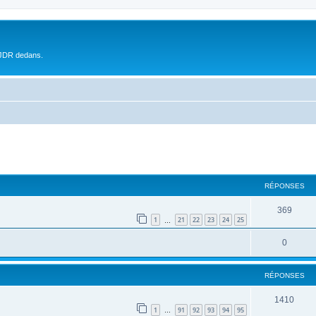
 JDR dedans.
RÉPONSES
369
1
21
22
23
24
25
…
0
RÉPONSES
1410
1
91
92
93
94
95
…