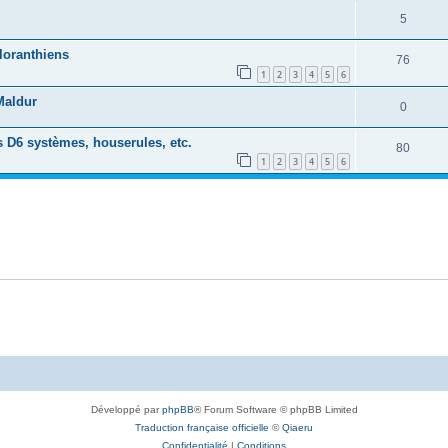
5
loranthiens
76
1
2
3
4
5
6
Maldur
0
 D6 systèmes, houserules, etc.
80
1
2
3
4
5
6
Développé par
phpBB
® Forum Software © phpBB Limited
Traduction française officielle
©
Qiaeru
Confidentialité
|
Conditions