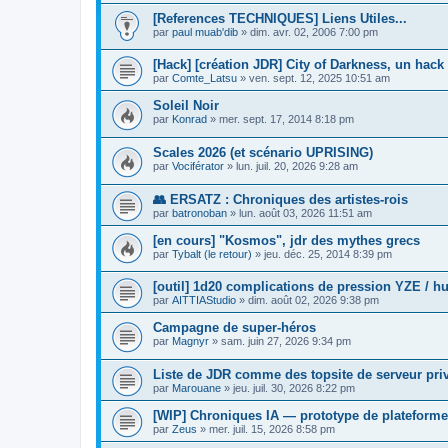
[References TECHNIQUES] Liens Utiles...
par
paul muab'dib
»
dim. avr. 02, 2006 7:00 pm
[Hack] [création JDR] City of Darkness, un hack
par
Comte_Latsu
»
ven. sept. 12, 2025 10:51 am
Soleil Noir
par
Konrad
»
mer. sept. 17, 2014 8:18 pm
Scales 2026 (et scénario UPRISING)
par
Vociférator
»
lun. juil. 20, 2026 9:28 am
👥 ERSATZ : Chroniques des artistes-rois
par
batronoban
»
lun. août 03, 2026 11:51 am
[en cours] "Kosmos", jdr des mythes grecs
par
Tybalt (le retour)
»
jeu. déc. 25, 2014 8:39 pm
[outil] 1d20 complications de pression YZE / h
par
AITTIAStudio
»
dim. août 02, 2026 9:38 pm
Campagne de super-héros
par
Magnyr
»
sam. juin 27, 2026 9:34 pm
Liste de JDR comme des topsite de serveur pri
par
Marouane
»
jeu. juil. 30, 2026 8:22 pm
[WIP] Chroniques IA — prototype de plateforme
par
Zeus
»
mer. juil. 15, 2026 8:58 pm