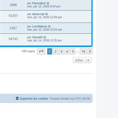
par
Florentbzh
1888
mer. juil. 15, 2026 8:04 pm
par
aleascript
51257
mer. juil. 15, 2026 12:59 pm
par
LornMalvoo
1367
mer. juil. 15, 2026 10:54 am
par
Sama64
54741
mar. juil. 14, 2026 11:15 am
Page
1
sur
18
1
2
3
4
5
18
Suivant
436 sujets
…
Aller
Supprimer les cookies
Fuseau horaire sur
UTC+02:00