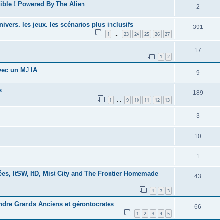
ible ! Powered By The Alien
2
ivers, les jeux, les scénarios plus inclusifs
391
1
23
24
25
26
27
…
17
1
2
vec un MJ IA
9
s
189
1
9
10
11
12
13
…
3
10
1
nées, ItSW, ItD, Mist City and The Frontier Homemade
43
1
2
3
ndre Grands Anciens et gérontocrates
66
1
2
3
4
5