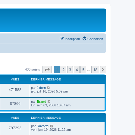
Inscription
Connexion
Page
1
sur
18
1
2
3
4
5
18
Suivant
436 sujets
…
VUES
DERNIER MESSAGE
par
Jidorn
471588
jeu. juil. 16, 2026 5:59 pm
par
Brand
87866
lun. avr. 03, 2006 10:07 am
VUES
DERNIER MESSAGE
par
Ravortel
797293
ven. juin 19, 2026 11:22 am