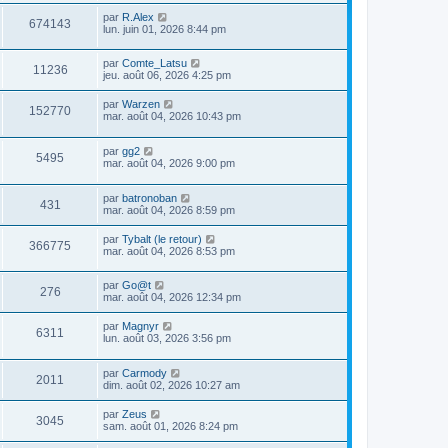
par
R.Alex
674143
lun. juin 01, 2026 8:44 pm
par
Comte_Latsu
11236
jeu. août 06, 2026 4:25 pm
par
Warzen
152770
mar. août 04, 2026 10:43 pm
par
gg2
5495
mar. août 04, 2026 9:00 pm
par
batronoban
431
mar. août 04, 2026 8:59 pm
par
Tybalt (le retour)
366775
mar. août 04, 2026 8:53 pm
par
Go@t
276
mar. août 04, 2026 12:34 pm
par
Magnyr
6311
lun. août 03, 2026 3:56 pm
par
Carmody
2011
dim. août 02, 2026 10:27 am
par
Zeus
3045
sam. août 01, 2026 8:24 pm