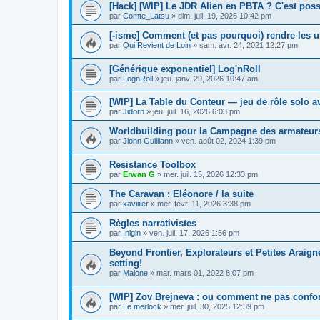
[Hack] [WIP] Le JDR Alien en PBTA ? C'est poss
par
Comte_Latsu
»
dim. juil. 19, 2026 10:42 pm
[-isme] Comment (et pas pourquoi) rendre les un
par
Qui Revient de Loin
»
sam. avr. 24, 2021 12:27 pm
[Générique exponentiel] Log'nRoll
par
LognRoll
»
jeu. janv. 29, 2026 10:47 am
[WIP] La Table du Conteur — jeu de rôle solo a
par
Jidorn
»
jeu. juil. 16, 2026 6:03 pm
Worldbuilding pour la Campagne des armateur
par
Jiohn Guilliann
»
ven. août 02, 2024 1:39 pm
Resistance Toolbox
par
Erwan G
»
mer. juil. 15, 2026 12:33 pm
The Caravan : Eléonore / la suite
par
xaviiiier
»
mer. févr. 11, 2026 3:38 pm
Règles narrativistes
par
Inigin
»
ven. juil. 17, 2026 1:56 pm
Beyond Frontier, Explorateurs et Petites Araig
setting!
par
Malone
»
mar. mars 01, 2022 8:07 pm
[WIP] Zov Brejneva : ou comment ne pas confo
par
Le merlock
»
mer. juil. 30, 2025 12:39 pm