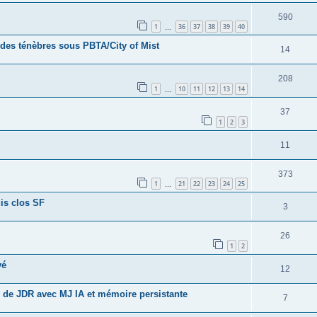
590
1
36
37
38
39
40
…
 des ténèbres sous PBTA/City of Mist
14
208
1
10
11
12
13
14
…
37
1
2
3
11
373
1
21
22
23
24
25
…
uis clos SF
3
26
1
2
vé
12
 de JDR avec MJ IA et mémoire persistante
7