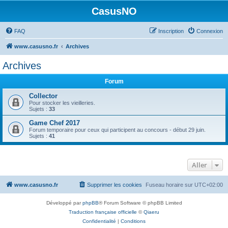
CasusNO
FAQ
Inscription
Connexion
www.casusno.fr
Archives
Archives
Forum
Collector
Pour stocker les vieilleries.
Sujets :
33
Game Chef 2017
Forum temporaire pour ceux qui participent au concours - début 29 juin.
Sujets :
41
Aller
www.casusno.fr
Supprimer les cookies
Fuseau horaire sur
UTC+02:00
Développé par
phpBB
® Forum Software © phpBB Limited
Traduction française officielle
©
Qiaeru
Confidentialité
|
Conditions