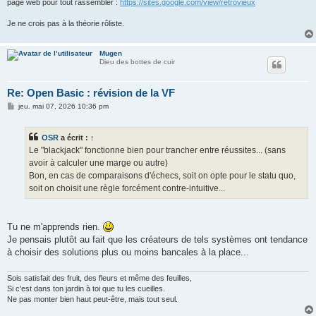
page web pour tout rassembler :
https://sites.google.com/view/retrovieux
Je ne crois pas à la théorie rôliste.
Mugen
Dieu des bottes de cuir
Re: Open Basic : révision de la VF
M
jeu. mai 07, 2026 10:36 pm
e
s
s
OSR
a écrit :
↑
a
g
Le "blackjack" fonctionne bien pour trancher entre réussites... (sans
e
avoir à calculer une marge ou autre)
Bon, en cas de comparaisons d'échecs, soit on opte pour le statu quo,
soit on choisit une règle forcément contre-intuitive...
Tu ne m'apprends rien.
Je pensais plutôt au fait que les créateurs de tels systèmes ont tendance
à choisir des solutions plus ou moins bancales à la place...
Sois satisfait des fruit, des fleurs et même des feuilles,
Si c'est dans ton jardin à toi que tu les cueilles.
Ne pas monter bien haut peut-être, mais tout seul.