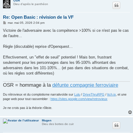
OSR
Dieu d'après le panthéon
Re: Open Basic : révision de la VF
M
mar. mai 05, 2026 2:04 pm
e
s
Victoire de l'adversaire avec la compétence >100% si ce n'est pas le cas
s
de l'autre...
a
g
e
Règle (discutable) reprise d'Openquest...
Effectivement, un "effet de seuil" potentiel ! Mais bon, frustrant
seulement pour les personnages dans les 95-100% affrontant des
adversaires dans les 101-105%... (et pas dans des situations de combat,
où les règles sont différentes)
OSR = hommage à la
défunte compagnie ferroviaire
Du rétrovieux et du complotisme narrativoïde sur
Lulu
/
DriveThruRPG
/
Itch.io
, et une
page web pour tout rassembler :
https://sites.google.com/view/retrovieux
Je ne crois pas à la théorie rôliste.
Mugen
Dieu des bottes de cuir