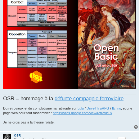
OSR = hommage à la
défunte compagnie ferroviaire
Du rétrovieux et du complotisme narrativoïde sur
Lulu
/
DriveThruRPG
/
Itch.io
, et une
page web pour tout rassembler :
https://sites.google.com/view/retrovieux
Je ne crois pas à la théorie rôliste.
OSR