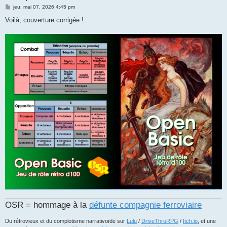
M
jeu. mai 07, 2026 4:45 pm
e
s
Voilà, couverture corrigée !
s
a
g
e
OSR = hommage à la
défunte compagnie ferroviaire
Du rétrovieux et du complotisme narrativoïde sur
Lulu
/
DriveThruRPG
/
Itch.io
, et une