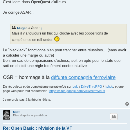
C'est idem dans OpenQuest d'ailleurs...
Je corrige ASAP...
Mugen
a écrit :
↑
Mais il y a toujours un truc qui cloche avec les oppositions de
compétence en roll-under.
Le "blackjack" fonctionne bien pour trancher entre réussites... (sans avoir
à calculer une marge ou autre)
Bon, en cas de comparaisons d'échecs, soit on opte pour le statu quo,
soit on choisit une règle forcément contre-intuitive...
OSR = hommage à la
défunte compagnie ferroviaire
Du rétrovieux et du complotisme narrativoïde sur
Lulu
/
DriveThruRPG
/
Itch.io
, et une
page web pour tout rassembler :
https://sites.google.com/view/retrovieux
Je ne crois pas à la théorie rôliste.
OSR
Dieu d'après le panthéon
Re: Open Basic : révision de la VF