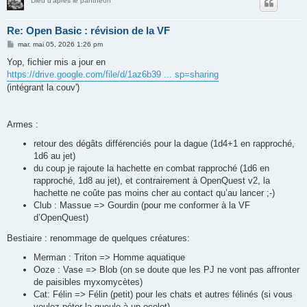
Dieu d'après le panthéon
Re: Open Basic : révision de la VF
M
mar. mai 05, 2026 1:26 pm
e
s
Yop, fichier mis a jour en
s
https://drive.google.com/file/d/1az6b39 ... sp=sharing
a
g
(intégrant la couv')
e
Armes :
retour des dégâts différenciés pour la dague (1d4+1 en rapproché,
1d6 au jet)
du coup je rajoute la hachette en combat rapproché (1d6 en
rapproché, 1d8 au jet), et contrairement à OpenQuest v2, la
hachette ne coûte pas moins cher au contact qu’au lancer ;-)
Club : Massue => Gourdin (pour me conformer à la VF
d’OpenQuest)
Bestiaire : renommage de quelques créatures:
Merman : Triton => Homme aquatique
Ooze : Vase => Blob (on se doute que les PJ ne vont pas affronter
de paisibles myxomycètes)
Cat: Félin => Félin (petit) pour les chats et autres félinés (si vous
voulez péter la gueule à un ocelot)