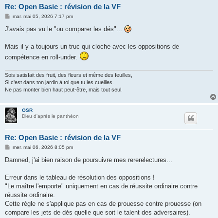
Re: Open Basic : révision de la VF
M
mar. mai 05, 2026 7:17 pm
e
s
J'avais pas vu le "ou comparer les dés"...
s
a
g
Mais il y a toujours un truc qui cloche avec les oppositions de
e
compétence en roll-under.
Sois satisfait des fruit, des fleurs et même des feuilles,
Si c'est dans ton jardin à toi que tu les cueilles.
Ne pas monter bien haut peut-être, mais tout seul.
OSR
Dieu d'après le panthéon
Re: Open Basic : révision de la VF
M
mer. mai 06, 2026 8:05 pm
e
s
Damned, j'ai bien raison de poursuivre mes rererelectures...
s
a
g
Erreur dans le tableau de résolution des oppositions !
e
"Le maître l'emporte" uniquement en cas de réussite ordinaire contre
réussite ordinaire.
Cette règle ne s'applique pas en cas de prouesse contre prouesse (on
compare les jets de dés quelle que soit le talent des adversaires).