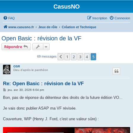
CasusNO
FAQ
Inscription
Connexion
www.casusno.fr
Jeux de rôle
Création et Technique
Open Basic : révision de la VF
Répondre
1
2
3
4
5
Précédent
69 messages
OSR
Dieu d'après le panthéon
Re: Open Basic : révision de la VF
M
jeu. avr. 30, 2026 6:04 pm
e
s
Bon, pas de réponse du détenteur des droits de la future édition VO...
s
a
g
Je vais donc publier ASAP ma VF révisée.
e
Couverture, WIP (Henry J. Ford, c'est une valeur sûre) :