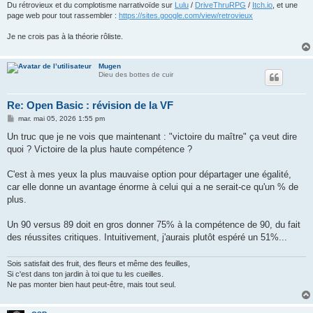
Du rétrovieux et du complotisme narrativoïde sur
Lulu
/
DriveThruRPG
/
Itch.io
, et une
page web pour tout rassembler :
https://sites.google.com/view/retrovieux
Je ne crois pas à la théorie rôliste.
Mugen
Dieu des bottes de cuir
Re: Open Basic : révision de la VF
M
mar. mai 05, 2026 1:55 pm
e
s
Un truc que je ne vois que maintenant : "victoire du maître" ça veut dire
s
quoi ? Victoire de la plus haute compétence ?
a
g
e
C'est à mes yeux la plus mauvaise option pour départager une égalité,
car elle donne un avantage énorme à celui qui a ne serait-ce qu'un % de
plus.
Un 90 versus 89 doit en gros donner 75% à la compétence de 90, du fait
des réussites critiques. Intuitivement, j'aurais plutôt espéré un 51%...
Sois satisfait des fruit, des fleurs et même des feuilles,
Si c'est dans ton jardin à toi que tu les cueilles.
Ne pas monter bien haut peut-être, mais tout seul.