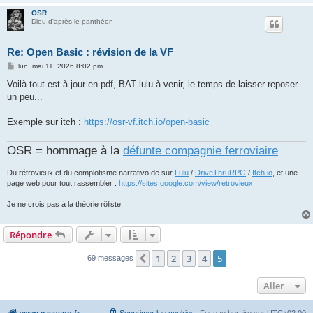
OSR
Dieu d'après le panthéon
Re: Open Basic : révision de la VF
M
lun. mai 11, 2026 8:02 pm
e
s
Voilà tout est à jour en pdf, BAT lulu à venir, le temps de laisser reposer
s
un peu...
a
g
e
Exemple sur itch :
https://osr-vf.itch.io/open-basic
OSR = hommage à la
défunte compagnie ferroviaire
Du rétrovieux et du complotisme narrativoïde sur
Lulu
/
DriveThruRPG
/
Itch.io
, et une
page web pour tout rassembler :
https://sites.google.com/view/retrovieux
Je ne crois pas à la théorie rôliste.
Répondre
1
2
3
4
5
Précédent
69 messages
Aller
www.casusno.fr
Supprimer les cookies
Fuseau horaire sur
UTC+02:00