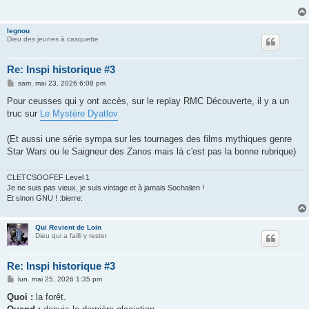
legnou
Dieu des jeunes à casquette
Re: Inspi historique #3
M
sam. mai 23, 2026 6:08 pm
e
s
Pour ceusses qui y ont accès, sur le replay RMC Découverte, il y a un
s
truc sur
Le Mystère Dyatlov
a
g
e
(Et aussi une série sympa sur les tournages des films mythiques genre
Star Wars ou le Saigneur des Zanos mais là c'est pas la bonne rubrique)
CLETCSOOFEF Level 1
Je ne suis pas vieux, je suis vintage et à jamais Sochalien !
Et sinon GNU ! :bierre:
Qui Revient de Loin
Dieu qui a failli y rester
Re: Inspi historique #3
M
lun. mai 25, 2026 1:35 pm
e
s
Quoi :
la forêt.
s