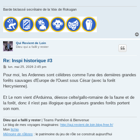
Barde biclassé secrétaire de la Voix de Rokugan
Qui Revient de Loin
Dieu qui a failli y rester
Re: Inspi historique #3
M
lun. mai 25, 2026 2:45 pm
e
s
Pour moi, les Ardennes sont célèbres comme l'une des dernières grandes
s
forêts sauvages d'Europe de l'Ouest sous César (avec la forêt
a
g
Hercynienne).
e
Et Le nom vient d'Arduinna, déesse celte/gallo-romaine de la faune et de
la forêt, donc il n'est pas illogique que plusieurs grandes forêts portent
son nom.
Dieu qui a failli y rester
| Teams Panthéon & Bienvenue
Le blog de mes voyages imaginaires:
http://qui.revient.de.loin.blog.free.fr/
Mon
Itchio
Mémoire de rôlistes
: le patrimoine du jeu de rôle se construit aujourd'hui