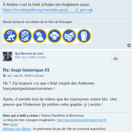
e
s
À Ambre c’est la forêt d’Arden (en Angleterre aussi
s
https://en-wikipedia-org.translate.goog ... _tr_pto=rq
)
a
g
e
Barde biclassé secrétaire de la Voix de Rokugan
Qui Revient de Loin
Dieu qui a failli y rester
Re: Inspi historique #3
M
lun. mai 25, 2026 2:16 pm
e
s
Ho ? J'ai toujours cru que c'était inspiré des Ardennes
s
française/gauloises/romaines !
a
g
e
Après, il semble tout de même que les toponymes soient liés. Une
preuve que l'Ardennes (je préfère cette graphie ;p ) existe !
Dieu qui a failli y rester
| Teams Panthéon & Bienvenue
Le blog de mes voyages imaginaires:
http://qui.revient.de.loin.blog.free.fr/
Mon
Itchio
Mémoire de rôlistes
: le patrimoine du jeu de rôle se construit aujourd'hui