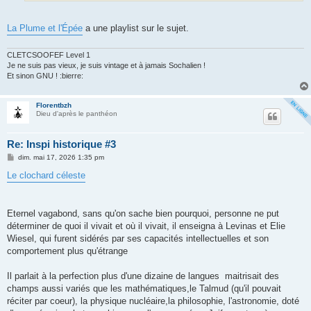
La Plume et l'Épée
a une playlist sur le sujet.
CLETCSOOFEF Level 1
Je ne suis pas vieux, je suis vintage et à jamais Sochalien !
Et sinon GNU ! :bierre:
Florentbzh
Dieu d'après le panthéon
Re: Inspi historique #3
M
dim. mai 17, 2026 1:35 pm
e
s
Le clochard céleste
s
a
g
e
Eternel vagabond, sans qu'on sache bien pourquoi, personne ne put
déterminer de quoi il vivait et où il vivait, il enseigna à Levinas et Elie
Wiesel, qui furent sidérés par ses capacités intellectuelles et son
comportement plus qu'étrange
Il parlait à la perfection plus d'une dizaine de langues maitrisait des
champs aussi variés que les mathématiques,le Talmud (qu'il pouvait
réciter par coeur), la physique nucléaire,la philosophie, l'astronomie, doté