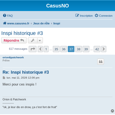
CasusNO
FAQ
Inscription
Connexion
www.casusno.fr
Jeux de rôle
Inspi
Inspi historique #3
Répondre
Page
37
sur
42
1
35
36
37
38
39
42
Précédent
Suiv
617 messages
…
…
orion&patchwork
Prêtre
Re: Inspi historique #3
M
lun. mai 11, 2026 12:06 pm
e
s
Merci pour ces inspis !
s
a
g
e
Orion & Patchwork
-----------
"ok, je leur dis en drow, ça c'est fort de fruit"