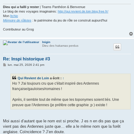
e
Dieu qui a failli y rester
| Teams Panthéon & Bienvenue
Le blog de mes voyages imaginaires:
http://qui.revient.de.loin.blog.free.fr/
Mon
Itchio
Mémoire de rôlistes
: le patrimoine du jeu de rôle se construit aujourd'hui
Contributeur au Grog
Inigin
Dieu des hakamas perdus
Re: Inspi historique #3
M
lun. mai 25, 2026 2:41 pm
e
s
s
Qui Revient de Loin
a écrit :
↑
a
g
Ho ? J'ai toujours cru que c'était inspiré des Ardennes
e
française/gauloises/romaines !
Après, il semble tout de même que les toponymes soient liés. Une
preuve que l'Ardennes (je préfère cette graphie ;p ) existe !
Moi aussi d’autant que le nom est si proche. J es n en dis pas que ça
vient pas des Ardennes juste que… elle a le même nom que la forêt
anglaise. Coïncidence ? J’en doute.