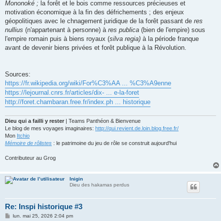
Mononoké ;
la forêt et le bois comme ressources précieuses et
motivation économique à la fin des défrichements ; des enjeux
géopolitiques avec le chnagement juridique de la forêt passant de
res
nullius
(n'appartenant à personne) à
res publica
(bien de l'empire) sous
l'empire romain puis à biens royaux (
silva regia)
à la période franque
avant de devenir biens privées et forêt publique à la Révolution.
Sources:
https://fr.wikipedia.org/wiki/For%C3%AA ... %C3%A9enne
https://lejournal.cnrs.fr/articles/dix- ... e-la-foret
http://foret.chambaran.free.fr/index.ph ... historique
Dieu qui a failli y rester
| Teams Panthéon & Bienvenue
Le blog de mes voyages imaginaires:
http://qui.revient.de.loin.blog.free.fr/
Mon
Itchio
Mémoire de rôlistes
: le patrimoine du jeu de rôle se construit aujourd'hui
Contributeur au Grog
Inigin
Dieu des hakamas perdus
Re: Inspi historique #3
M
lun. mai 25, 2026 2:04 pm