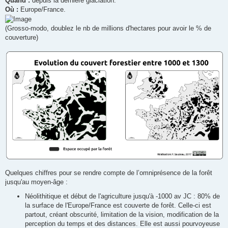
Quand :
depuis la dernière glaciation.
a
g
Où :
Europe/France.
e
(Grosso-modo, doublez le nb de millions d'hectares pour avoir le % de
couverture)
Quelques chiffres pour se rendre compte de l’omniprésence de la forêt
jusqu'au moyen-âge :
Néolithitique et début de l'agriculture jusqu'à -1000 av JC : 80% de
la surface de l'Europe/France est couverte de forêt. Celle-ci est
partout, créant obscurité, limitation de la vision, modification de la
perception du temps et des distances. Elle est aussi pourvoyeuse