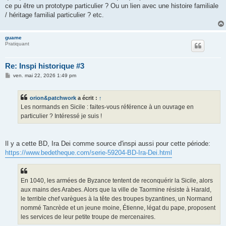
ce pu être un prototype particulier ? Ou un lien avec une histoire familiale
/ héritage familial particulier ? etc.
guame
Pratiquant
Re: Inspi historique #3
M
ven. mai 22, 2026 1:49 pm
e
s
s
orion&patchwork
a écrit :
↑
a
g
Les normands en Sicile : faites-vous référence à un ouvrage en
e
particulier ? Intéressé je suis !
Il y a cette BD, Ira Dei comme source d'inspi aussi pour cette période:
https://www.bedetheque.com/serie-59204-BD-Ira-Dei.html
En 1040, les armées de Byzance tentent de reconquérir la Sicile, alors
aux mains des Arabes. Alors que la ville de Taormine résiste à Harald,
le terrible chef varègues à la tête des troupes byzantines, un Normand
nommé Tancrède et un jeune moine, Étienne, légat du pape, proposent
les services de leur petite troupe de mercenaires.