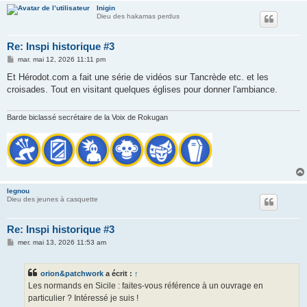
Inigin
Dieu des hakamas perdus
Re: Inspi historique #3
M
mar. mai 12, 2026 11:11 pm
e
s
Et Hérodot.com a fait une série de vidéos sur Tancrède etc. et les
s
croisades. Tout en visitant quelques églises pour donner l'ambiance.
a
g
e
Barde biclassé secrétaire de la Voix de Rokugan
legnou
Dieu des jeunes à casquette
Re: Inspi historique #3
M
mer. mai 13, 2026 11:53 am
e
s
s
orion&patchwork
a écrit :
↑
a
g
Les normands en Sicile : faites-vous référence à un ouvrage en
e
particulier ? Intéressé je suis !