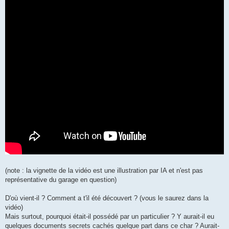
(note : la vignette de la vidéo est une illustration par IA et n'est pas
représentative du garage en question)
D'où vient-il ? Comment a t'il été découvert ? (vous le saurez dans la
vidéo)
Mais surtout, pourquoi était-il possédé par un particulier ? Y aurait-il eu
quelques documents secrets cachés quelque part dans ce char ? Aurait-