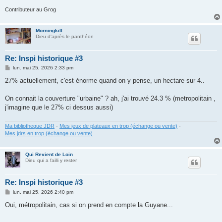
Contributeur au Grog
Morningkill
Dieu d'après le panthéon
Re: Inspi historique #3
M
lun. mai 25, 2026 2:33 pm
e
s
27% actuellement, c'est énorme quand on y pense, un hectare sur 4..
s
a
g
On connait la couverture "urbaine" ? ah, j'ai trouvé 24.3 % (metropolitain ,
e
j'imagine que le 27% ci dessus aussi)
Ma bibliotheque JDR
-
Mes jeux de plateaux en trop (échange ou vente)
-
Mes jdrs en trop (échange ou vente)
Qui Revient de Loin
Dieu qui a failli y rester
Re: Inspi historique #3
M
lun. mai 25, 2026 2:40 pm
e
s
Oui, métropolitain, cas si on prend en compte la Guyane...
s
a
g