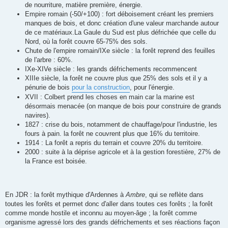
de nourriture, matière première, énergie.
Empire romain (-50/+100) : fort déboisement créant les premiers
manques de bois, et donc création d'une valeur marchande autour
de ce matériaux.La Gaule du Sud est plus défrichée que celle du
Nord, où la forêt couvre 65-75% des sols.
Chute de l'empire romain/IXe siècle : la forêt reprend des feuilles
de l'arbre : 60%.
IXe-XIVe siècle : les grands défrichements recommencent
XIIIe siècle, la forêt ne couvre plus que 25% des sols et il y a
pénurie de bois
pour la construction
, pour l'énergie.
XVII : Colbert prend les choses en main car la marine est
désormais menacée (on manque de bois pour construire de grands
navires).
1827 : crise du bois, notamment de chauffage/pour l'industrie, les
fours à pain. la forêt ne couvrent plus que 16% du territoire.
1914 : La forêt a repris du terrain et couvre 20% du territoire.
2000 : suite à la déprise agricole et à la gestion forestière, 27% de
la France est boisée.
En JDR : la forêt mythique d'Ardennes à
Ambre
, qui se reflète dans
toutes les forêts et permet donc d'aller dans toutes ces forêts ; la forêt
comme monde hostile et inconnu au moyen-âge ; la forêt comme
organisme agressé lors des grands défrichements et ses réactions façon