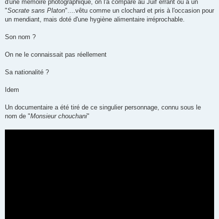
d'une mémoire photographique, on l'a comparé au Juif errant ou à un
"
Socrate sans Platon
"....vêtu comme un clochard et pris à l'occasion pour
un mendiant, mais doté d'une hygiène alimentaire irréprochable.
Son nom ?
On ne le connaissait pas réellement
Sa nationalité ?
Idem
Un documentaire a été tiré de ce singulier personnage, connu sous le
nom de "
Monsieur chouchani
"