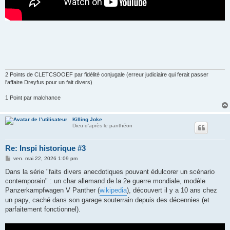
2 Points de CLETCSOOEF par fidélité conjugale (erreur judiciaire qui ferait passer
l'affaire Dreyfus pour un fait divers)
1 Point par malchance
Killing Joke
Dieu d'après le panthéon
Re: Inspi historique #3
M
ven. mai 22, 2026 1:09 pm
e
s
Dans la série "faits divers anecdotiques pouvant édulcorer un scénario
s
contemporain" : un char allemand de la 2e guerre mondiale, modèle
a
g
Panzerkampfwagen V Panther (
wikipedia
), découvert il y a 10 ans chez
e
un papy, caché dans son garage souterrain depuis des décennies (et
parfaitement fonctionnel).