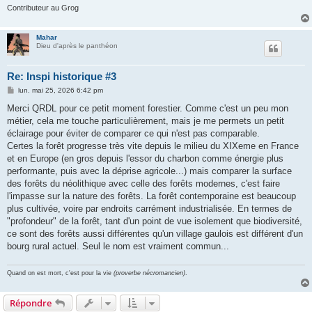
Contributeur au Grog
Mahar
Dieu d'après le panthéon
Re: Inspi historique #3
M
lun. mai 25, 2026 6:42 pm
e
s
Merci QRDL pour ce petit moment forestier. Comme c'est un peu mon
s
métier, cela me touche particulièrement, mais je me permets un petit
a
g
éclairage pour éviter de comparer ce qui n'est pas comparable.
e
Certes la forêt progresse très vite depuis le milieu du XIXeme en France
et en Europe (en gros depuis l'essor du charbon comme énergie plus
performante, puis avec la déprise agricole...) mais comparer la surface
des forêts du néolithique avec celle des forêts modernes, c'est faire
l'impasse sur la nature des forêts. La forêt contemporaine est beaucoup
plus cultivée, voire par endroits carrément industrialisée. En termes de
"profondeur" de la forêt, tant d'un point de vue isolement que biodiversité,
ce sont des forêts aussi différentes qu'un village gaulois est différent d'un
bourg rural actuel. Seul le nom est vraiment commun...
Quand on est mort, c'est pour la vie
(proverbe nécromancien)
.
Répondre