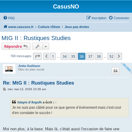
CasusNO
FAQ
Inscription
Connexion
www.casusno.fr
Culture rôliste
Jeux pas droles
MtG II : Rustiques Studies
Répondre
Page
36
sur
52
1
34
35
36
37
38
52
Précédent
Suiv
768 messages
…
…
Jiohn Guilliann
Dieu du plan social
Re: MtG II : Rustiques Studies
M
mer. mai 13, 2026 10:39 am
e
s
s
Islayre d'Argolh
a écrit :
↑
a
g
Je ne suis pas câblé pour ce que genre d’événement mais c'est cool
e
d'en constater le succès !
Moi non plus, à la base. Mais là, c'était aussi l'occasion de faire une