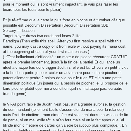
pour le moment où ils sont vraiment impactant, je vais pas raser les
board tous les tours pour le plaisir).
Et je ré-affirme que la carte la plus forte en pioche et à tutoriser dès que
possible est Decorum Dissertation (Decorum Dissertation 3BB
Sorcery — Lesson
Target player draws two cards and loses 2 life.
Paradigm (Then exile this spell. After you first resolve a spell with this
name, you may cast a copy of it from exile without paying its mana cost
at the beginning of each of your first main phases.)
). C'est hallucinant d'efficacité : un moteur de pioche réccurrent GRATUIT
après le premier lancement, jusqu'à la fin de la partie! Et qui lance un
rituel à chaque fois donc trigger Judith si elle est là. Et puis en petit trick :
à la fin de la partie je peux cibler un adversaire pour lui faire piocher et
potentiellement perdre 2 points de vie pour le tuer. ET elle a une petite
dimension politique (un joueur qui a besoin de piocher, je lui propose de le
faire piocher plutôt que moi à condition qu'il ne m'attaque pas, ou autre
truc du genre).
le VRAI point faible de Judith n'est pas, à ma grande surprise, la gestion
du commandant (tellement facile d'accumuler du mana pour la relancer)
mais l'exil de cimiière : mon cimetière est vraiment dans ma wincon de fin
de partie, si on me l'exile tôt je m'en fout mais si on le fait après que j'ai
blindé mon cimetière de cartes ça va être beaucoup plus compliqué... En
tout cas Judith est vraiment un deck qui gagne au long cours. Je sais