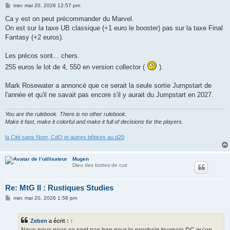
M
mer. mai 20, 2026 12:57 pm
e
s
Ca y est on peut précommander du Marvel.
s
On est sur la taxe UB classique (+1 euro le booster) pas sur la taxe Final
a
g
Fantasy (+2 euros).
e
Les précos sont... chers.
255 euros le lot de 4, 550 en version collector (
).
Mark Rosewater a annoncé que ce serait la seule sortie Jumpstart de
l'année et qu'il ne savait pas encore s'il y aurait du Jumpstart en 2027.
You are the rulebook. There is no other rulebook.
Make it fast, make it colorful and make it full of decisions for the players
.
la Cité sans Nom, CdO et autres bêtises au d20
Mugen
Dieu des bottes de cuir
Re: MtG II : Rustiques Studies
M
mer. mai 20, 2026 1:58 pm
e
s
s
Zeben
a écrit :
↑
a
g
Nous nous nous ça sent pas bon pour le prochain tournois DC qu’on