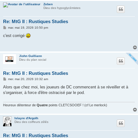
Zeben
Dieu des hypoglycémistes
Re: MtG II : Rustiques Studies
M
mar. mai 19, 2026 10:50 pm
e
s
c'est corrigé
s
a
g
e
Jiohn Guilliann
Dieu du plan social
Re: MtG II : Rustiques Studies
M
mer. mai 20, 2026 10:32 am
e
s
Alors que chez moi, les joueurs de DC commencent à se réveiller et à
s
s'organiser, à force d'être ostracisé par le pod.
a
g
e
Heureux détenteur de
Quatre
points CLETCSOOEF ! (cf Le merlock)
Islayre d'Argolh
Dieu des coiffeurs zélés
Re: MtG II : Rustiques Studies