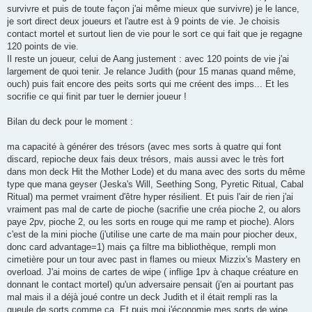
survivre et puis de toute façon j'ai même mieux que survivre) je le lance,
je sort direct deux joueurs et l'autre est à 9 points de vie. Je choisis
contact mortel et surtout lien de vie pour le sort ce qui fait que je regagne
120 points de vie.
Il reste un joueur, celui de Aang justement : avec 120 points de vie j'ai
largement de quoi tenir. Je relance Judith (pour 15 manas quand même,
ouch) puis fait encore des peits sorts qui me créent des imps... Et les
socrifie ce qui finit par tuer le dernier joueur !
Bilan du deck pour le moment :
ma capacité à générer des trésors (avec mes sorts à quatre qui font
discard, repioche deux fais deux trésors, mais aussi avec le très fort
dans mon deck Hit the Mother Lode) et du mana avec des sorts du même
type que mana geyser (Jeska's Will, Seething Song, Pyretic Ritual, Cabal
Ritual) ma permet vraiment d'être hyper résilient. Et puis l'air de rien j'ai
vraiment pas mal de carte de pioche (sacrifie une créa pioche 2, ou alors
paye 2pv, pioche 2, ou les sorts en rouge qui me ramp et pioche). Alors
c'est de la mini pioche (j'utilise une carte de ma main pour piocher deux,
donc card advantage=1) mais ça filtre ma bibliothèque, rempli mon
cimetière pour un tour avec past in flames ou mieux Mizzix's Mastery en
overload. J'ai moins de cartes de wipe ( inflige 1pv à chaque créature en
donnant le contact mortel) qu'un adversaire pensait (j'en ai pourtant pas
mal mais il a déjà joué contre un deck Judith et il était rempli ras la
gueule de sorts comme ça. Et puis moi j'économie mes sorts de wipe