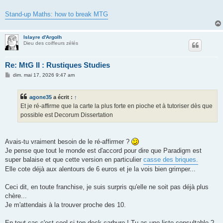
e
Stand-up Maths: how to break MTG
Islayre d'Argolh
Dieu des coiffeurs zélés
Re: MtG II : Rustiques Studies
M
dim. mai 17, 2026 9:47 am
e
s
s
agone35
a écrit :
↑
a
g
Et je ré-affirme que la carte la plus forte en pioche et à tutoriser dès que
e
possible est Decorum Dissertation
Avais-tu vraiment besoin de le ré-affirmer ?
Je pense que tout le monde est d'accord pour dire que Paradigm est
super balaise et que cette version en particulier
casse des briques.
Elle cote déjà aux alentours de 6 euros et je la vois bien grimper...
Ceci dit, en toute franchise, je suis surpris qu'elle ne soit pas déjà plus
chère...
Je m'attendais à la trouver proche des 10.
En tout cas c'est cool si ton deck carbure ! Tu as une liste consultable ?