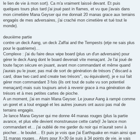
le lien de vie à mon sort). Ca m'a vraiment laissé devant. Et puis
quelques tours plus tard j'ai joué past in flames, et vu que j'avais dans
mon cimetière Mana Geyser qui me donnait 20 manas grace aux terrains
engagés de mes adversaires, j'ai craché mon cimetière et tué tout le
monde).
deuxième partie
contre un deck Aang, un deck Zaffai and the Tempests (etje ne sais plus
pour le quatrieme)…
Complexe : j'ai du faire deux wipe board (plus un d'un adversaire) pour
gérer le deck Aang dont le board devenait vite menaçant. Je l'ai joué de
toute façon sécure en jouant, avant mon commandant et même quand
j'aurais pu le jouer, pas mal de sort de génération de trésors ("discard a
card, draw two card and create two trésors", ou équivalent), je e sui fait
gérer mon commandant 3 fois (ils ont tout de suite vu son potentiel
menaçant) mais suis toujours arivé à revenir grace à ma génération de
trésors et à mes petites cartes de pioche.
A un moment, j'ai en main Mana Geyser. Le joueur Aang à rampé comme
un goret et a tout engagé et les autres joueurs ont aussi pas mal de
terrains engagés.
Je lance Mana Geyser qui me donne 44 manas rouges (plus la partie
avance, et plus elle devient monstrueuse cette carte)! Je lance mon
commandant et... j'ai oublié de me garder du noir qui m'aurait servi à
piocher... le boulet... Et puis je vois que j'ai Earthquake en main ainsi que
31 manas rouges... Alors pour X=30 (je suis à 34 points de vie, je vais