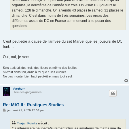
e
organise, le deuxième de l’année sur trois. On visait 180 joueurs le
samedi, 128 le dimanche. On a vendu 43 places le samedi 32 places le
dimanche. C’est dans moins de trois semaines. Les orgas des
différentes assos de DC en France commencent à se poser des
questions…
C'est peut-être à cause de l'arrivée du set Marvel que les joueurs de DC
font....
Oui, oui, je sors...
Sois satisfait des fruit, des fleurs et même des feuilles,
Si c'est dans ton jardin à toi que tu les cueilles.
Ne pas monter bien haut peut-être, mais tout seul.
Vorghyrn
Dieu des gargarismes
Re: MtG II : Rustiques Studies
M
jeu. mai 21, 2026 12:54 pm
e
s
s
Trojan Points
a écrit :
↑
a
g
Ça intéressera peut-être/sûrement plus les amateurs de maths que de