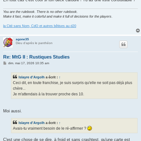
You are the rulebook. There is no other rulebook.
Make it fast, make it colorful and make it full of decisions for the players
.
la Cité sans Nom, CdO et autres bêtises au d20
agone35
Dieu d'après le panthéon
Re: MtG II : Rustiques Studies
M
dim. mai 17, 2026 10:35 am
e
s
s
Islayre d'Argolh
a écrit :
↑
a
g
Ceci dit, en toute franchise, je suis surpris qu'elle ne soit pas déjà plus
e
chère...
Je m'attendais à la trouver proche des 10.
Moi aussi.
Islayre d'Argolh
a écrit :
↑
Avais-tu vraiment besoin de le ré-affirmer ?
C'est une chose de se dire, à froid et sans crashtest, qu'une carte est