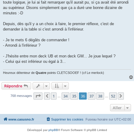
toute logique, je lui ai fait remarquer qu'il aurait pu, si ça avait été arrondi
au supérieur. Disons simplement que ça a duré une bonne dizaine de
minutes :-D
Depuis, dès qu'il y a un choix à faire, le premier réflexe, c'est de
demander à la table si c'est arrondi à l'inférieur.
- Je te mets 6 dégâts de commander !
- Arrondi à l'inférieur ?
- J'hésite entre mon deck UB et mon deck GW... Je joue lequel ?
- Celui qui est inférieur ou égal à 3...
Heureux détenteur de
Quatre
points CLETCSOOEF ! (cf Le merlock)
Répondre
Page
36
sur
52
1
34
35
36
37
38
52
Précédent
Suiv
768 messages
…
…
Aller
www.casusno.fr
Supprimer les cookies
Fuseau horaire sur
UTC+02:00
Développé par
phpBB
® Forum Software © phpBB Limited