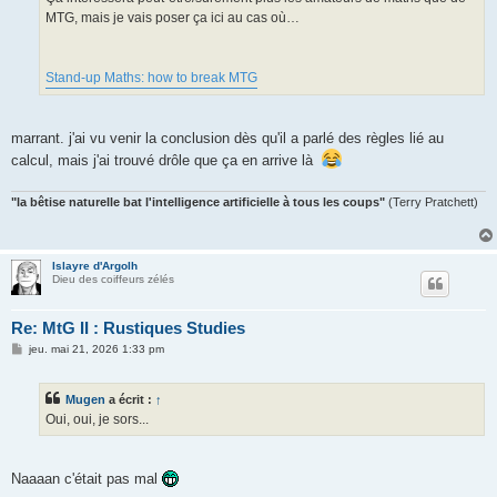
e
MTG, mais je vais poser ça ici au cas où…
Stand-up Maths: how to break MTG
marrant. j'ai vu venir la conclusion dès qu'il a parlé des règles lié au
calcul, mais j'ai trouvé drôle que ça en arrive là
"la bêtise naturelle bat l'intelligence artificielle à tous les coups"
(Terry Pratchett)
Islayre d'Argolh
Dieu des coiffeurs zélés
Re: MtG II : Rustiques Studies
M
jeu. mai 21, 2026 1:33 pm
e
s
s
Mugen
a écrit :
↑
a
g
Oui, oui, je sors...
e
Naaaan c'était pas mal