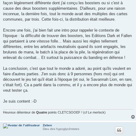
façon légèrement différente dont j'ai conçu les boosters ou si c'est à
cause des deux boosters supplémentaires. D'ailleurs, pour une raison
inconnue, la dernière fois, tout le monde avait des multiples des cartes
communes, par trois. Cette fois-ci, la distribution était meilleure.
Encore une fois, j'ai bien fait une intro pour rappeler le contexte de
l'époque : la difficulté de trouver des boosters, les Editions Dark et Fallen
qui partaient à une vitesse folle... Mais aussi les règles tellement
différentes, entre les artefacts neutralisés quand ils sont engagés, les
brulures de mana, le batch à la place de la pile, la régénération qui
enlevait du combat... Et surtout la puissance du banding en défense !
La conclusion, c'est que tout le monde a adoré, au point qu'ils veulent en
faire d'autres parties. J'en suis donc à 9 personnes (hors moi) qui ont
découvert le jeu tel qu'il était à l'époque (et oui, le Savannah Lion, en rare,
c'était fort). Ca a parlé dans la commu, et il y a encore plus de monde qui
veut tester ça.
Je suis content :-D
Heureux détenteur de
Quatre
points CLETCSOOEF ! (cf Le merlock)
Zeben
Dieu des hypoglycémistes