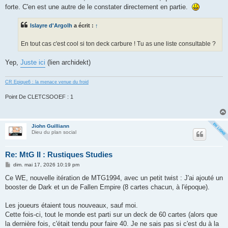
forte. C'en est une autre de le constater directement en partie.
Islayre d'Argolh
a écrit :
↑
En tout cas c'est cool si ton deck carbure ! Tu as une liste consultable ?
Yep,
Juste ici
(lien archidekt)
CR Epique6 : la menace venue du froid
Point De CLETCSOOEF : 1
Jiohn Guilliann
Dieu du plan social
Re: MtG II : Rustiques Studies
M
dim. mai 17, 2026 10:19 pm
e
s
Ce WE, nouvelle itération de MTG1994, avec un petit twist : J'ai ajouté un
s
booster de Dark et un de Fallen Empire (8 cartes chacun, à l'époque).
a
g
e
Les joueurs étaient tous nouveaux, sauf moi.
Cette fois-ci, tout le monde est parti sur un deck de 60 cartes (alors que
la dernière fois, c'était tendu pour faire 40. Je ne sais pas si c'est du à la