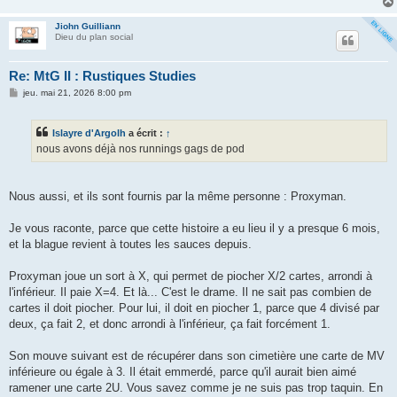
Jiohn Guilliann
Dieu du plan social
Re: MtG II : Rustiques Studies
M
jeu. mai 21, 2026 8:00 pm
e
s
s
Islayre d'Argolh
a écrit :
↑
a
g
nous avons déjà nos runnings gags de pod
e
Nous aussi, et ils sont fournis par la même personne : Proxyman.
Je vous raconte, parce que cette histoire a eu lieu il y a presque 6 mois,
et la blague revient à toutes les sauces depuis.
Proxyman joue un sort à X, qui permet de piocher X/2 cartes, arrondi à
l'inférieur. Il paie X=4. Et là... C'est le drame. Il ne sait pas combien de
cartes il doit piocher. Pour lui, il doit en piocher 1, parce que 4 divisé par
deux, ça fait 2, et donc arrondi à l'inférieur, ça fait forcément 1.
Son mouve suivant est de récupérer dans son cimetière une carte de MV
inférieure ou égale à 3. Il était emmerdé, parce qu'il aurait bien aimé
ramener une carte 2U. Vous savez comme je ne suis pas trop taquin. En