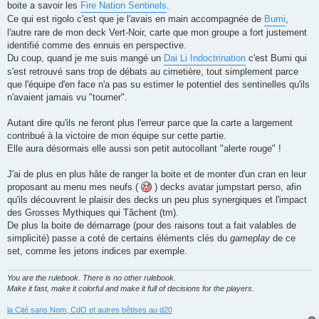
boite a savoir les
Fire Nation Sentinels
.
Ce qui est rigolo c'est que je l'avais en main accompagnée de
Bumi
,
l'autre rare de mon deck Vert-Noir, carte que mon groupe a fort justement
identifié comme des ennuis en perspective.
Du coup, quand je me suis mangé un
Dai Li Indoctrination
c'est Bumi qui
s'est retrouvé sans trop de débats au cimetière, tout simplement parce
que l'équipe d'en face n'a pas su estimer le potentiel des sentinelles qu'ils
n'avaient jamais vu "tourner".
Autant dire qu'ils ne feront plus l'erreur parce que la carte a largement
contribué à la victoire de mon équipe sur cette partie.
Elle aura désormais elle aussi son petit autocollant "alerte rouge" !
J'ai de plus en plus hâte de ranger la boite et de monter d'un cran en leur
proposant au menu mes neufs (
) decks avatar jumpstart perso, afin
qu'ils découvrent le plaisir des decks un peu plus synergiques et l'impact
des Grosses Mythiques qui Tâchent (tm).
De plus la boite de démarrage (pour des raisons tout a fait valables de
simplicité) passe a coté de certains éléments clés du
gameplay
de ce
set, comme les jetons indices par exemple.
You are the rulebook. There is no other rulebook.
Make it fast, make it colorful and make it full of decisions for the players
.
la Cité sans Nom, CdO et autres bêtises au d20