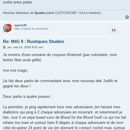
sortie entre potes.
Heureux détenteur de
Quatre
points CLETCSOOEF ! (cf Le merlock)
agone35
Dieu d'après le panthéon
Re: MtG II : Rustiques Studies
M
jeu. mai 14, 2026 9:01 am
e
s
Je reviens d'une semaine de coupure d'internet (pas volontaire, mon
s
boitier fibre avait grillé)
a
g
e
moi moi magic,
j'ai fait deux partie de commandant avec mon nouveau dek Judith et
gagné les deux !
Deux partie à quatre joueurs :
La première, je ping rapidement tous mes adversaires (en faisant mes
diablotins qui ping à 2 chaque adversaire en mourrant, et notemment je
fais, tour 5 un wipe board suivi de Blood for the Blood God! ce qui me fait
refaire ma main et surtout faire 8 dégats à chaque adversaire et de mon
côté récupérer 24 point de vie (en donnant le contact mortel mais surtout