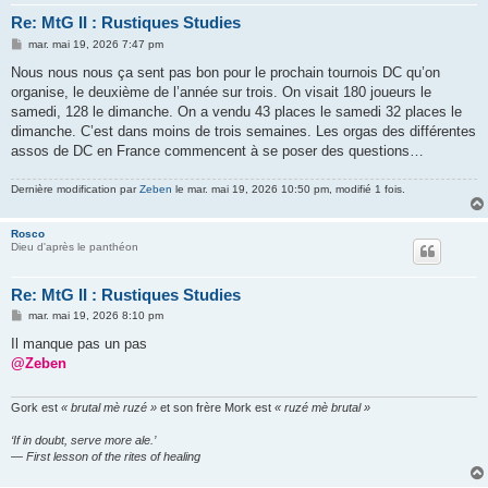
Re: MtG II : Rustiques Studies
M
mar. mai 19, 2026 7:47 pm
e
s
Nous nous nous ça sent pas bon pour le prochain tournois DC qu’on
s
organise, le deuxième de l’année sur trois. On visait 180 joueurs le
a
g
samedi, 128 le dimanche. On a vendu 43 places le samedi 32 places le
e
dimanche. C’est dans moins de trois semaines. Les orgas des différentes
assos de DC en France commencent à se poser des questions…
Dernière modification par
Zeben
le mar. mai 19, 2026 10:50 pm, modifié 1 fois.
Rosco
Dieu d'après le panthéon
Re: MtG II : Rustiques Studies
M
mar. mai 19, 2026 8:10 pm
e
s
Il manque pas un pas
s
@Zeben
a
g
e
Gork est
« brutal mè ruzé »
et son frère Mork est
« ruzé mè brutal »
‘If in doubt, serve more ale.’
— First lesson of the rites of healing