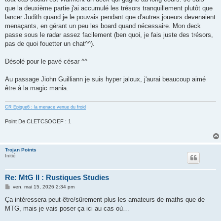
que la deuxième partie j'ai accumulé les trésors tranquillement plutôt que
lancer Judith quand je le pouvais pendant que d'autres joueurs devenaient
menaçants, en gérant un peu les board quand nécessaire. Mon deck
passe sous le radar assez facilement (ben quoi, je fais juste des trésors,
pas de quoi fouetter un chat^^).
Désolé pour le pavé césar ^^
Au passage Jiohn Guilliann je suis hyper jaloux, j'aurai beaucoup aimé
être à la magic mania.
CR Epique6 : la menace venue du froid
Point De CLETCSOOEF : 1
Trojan Points
Initié
Re: MtG II : Rustiques Studies
M
ven. mai 15, 2026 2:34 pm
e
s
Ça intéressera peut-être/sûrement plus les amateurs de maths que de
s
MTG, mais je vais poser ça ici au cas où…
a
g