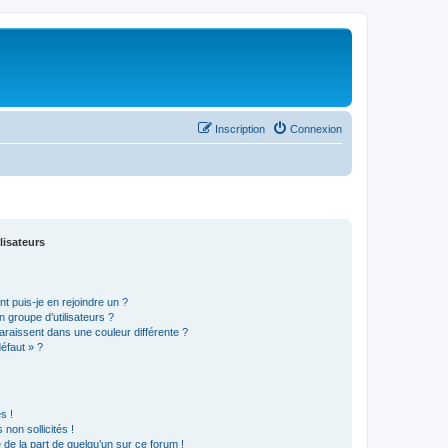
Inscription
Connexion
lisateurs
t puis-je en rejoindre un ?
 groupe d’utilisateurs ?
araissent dans une couleur différente ?
défaut » ?
s !
non sollicités !
e de la part de quelqu’un sur ce forum !