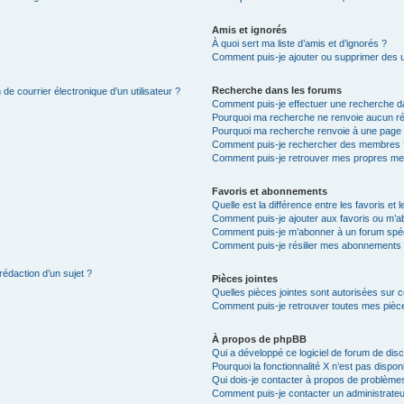
Amis et ignorés
À quoi sert ma liste d’amis et d’ignorés ?
Comment puis-je ajouter ou supprimer des uti
Recherche dans les forums
de courrier électronique d’un utilisateur ?
Comment puis-je effectuer une recherche d
Pourquoi ma recherche ne renvoie aucun ré
Pourquoi ma recherche renvoie à une page 
Comment puis-je rechercher des membres 
Comment puis-je retrouver mes propres me
Favoris et abonnements
Quelle est la différence entre les favoris e
Comment puis-je ajouter aux favoris ou m’ab
Comment puis-je m’abonner à un forum spéc
Comment puis-je résilier mes abonnements
rédaction d’un sujet ?
Pièces jointes
Quelles pièces jointes sont autorisées sur 
Comment puis-je retrouver toutes mes pièce
À propos de phpBB
Qui a développé ce logiciel de forum de dis
Pourquoi la fonctionnalité X n’est pas dispon
Qui dois-je contacter à propos de problèmes
Comment puis-je contacter un administrateu