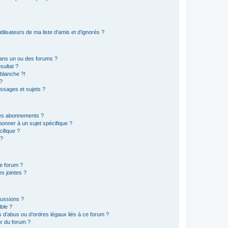
lisateurs de ma liste d’amis et d’ignorés ?
ans un ou des forums ?
sultat ?
blanche ?!
?
ssages et sujets ?
t les abonnements ?
onner à un sujet spécifique ?
ifique ?
 ?
ce forum ?
s jointes ?
cussions ?
ible ?
 d’abus ou d’ordres légaux liés à ce forum ?
r du forum ?