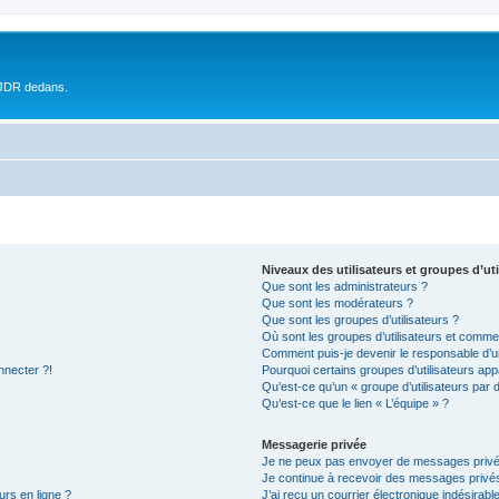
 JDR dedans.
Niveaux des utilisateurs et groupes d’uti
Que sont les administrateurs ?
Que sont les modérateurs ?
Que sont les groupes d’utilisateurs ?
Où sont les groupes d’utilisateurs et commen
Comment puis-je devenir le responsable d’un
nnecter ?!
Pourquoi certains groupes d’utilisateurs app
Qu’est-ce qu’un « groupe d’utilisateurs par 
Qu’est-ce que le lien « L’équipe » ?
Messagerie privée
Je ne peux pas envoyer de messages privé
Je continue à recevoir des messages privés 
urs en ligne ?
J’ai reçu un courrier électronique indésirabl