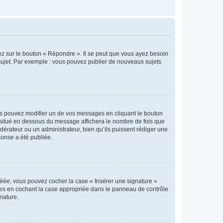
ez sur le bouton « Répondre ». Il se peut que vous ayez besoin
 sujet. Par exemple : vous pouvez publier de nouveaux sujets
s pouvez modifier un de vos messages en cliquant le bouton
e situé en dessous du message affichera le nombre de fois que
modérateur ou un administrateur, bien qu’ils puissent rédiger une
ponse a été publiée.
réée, vous pouvez cocher la case « Insérer une signature »
ages en cochant la case appropriée dans le panneau de contrôle
gnature.