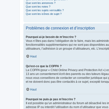
Que sont les annonces ?
Que sont les notes ?
Que sont les sujets verrouillés ?
Que sont les icônes de sujet ?
Problèmes de connexion et d’inscription
Pourquoi ai-je besoin de m’inscrire ?
Vous n’êtes pas dans l’obligation de le faire, mais les adminis
fonctionnalités supplémentaires qui ne sont pas disponibles aux 
utilisateurs, l’adhésion à un groupe d’utilisateurs, etc. L’insc
Haut
Qu’est-ce que la COPPA ?
La COPPA (pour « Child Online Privacy and Protection Act ») es
13 ans un consentement écrit des parents ou des tuteurs légaux
nous vous conseillons de contacter un conseiller juridique qui
et ne doivent donc pas être contactés à ce sujet, excepté lorsq
Haut
Pourquoi ne puis-je pas m’inscrire ?
Il est possible qu’un administrateur du forum ait désactivé les 
adresse IP ou interdit l’utilisation du nom d’utilisateur que vou