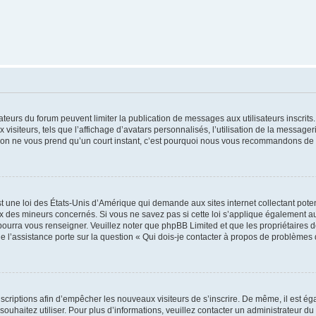
trateurs du forum peuvent limiter la publication de messages aux utilisateurs inscri
visiteurs, tels que l’affichage d’avatars personnalisés, l’utilisation de la messager
ription ne vous prend qu’un court instant, c’est pourquoi nous vous recommandons de l
t une loi des États-Unis d’Amérique qui demande aux sites internet collectant pot
 des mineurs concernés. Si vous ne savez pas si cette loi s’applique également au
 pourra vous renseigner. Veuillez noter que phpBB Limited et que les propriétaires
ue l’assistance porte sur la question « Qui dois-je contacter à propos de problèmes 
inscriptions afin d’empêcher les nouveaux visiteurs de s’inscrire. De même, il est é
s souhaitez utiliser. Pour plus d’informations, veuillez contacter un administrateur du