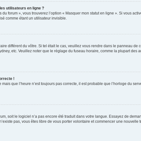
s utilisateurs en ligne ?
s du forum », vous trouverez l’option « Masquer mon statut en ligne ». Si vous activ
é comme étant un utilisateur invisible.
aire différent du vôtre. Si tel était le cas, veuillez vous rendre dans le panneau de co
ey, etc. Veuillez noter que le réglage du fuseau horaire, comme la plupart des autr
orrecte !
 mais que l’heure n’est toujours pas correcte, il est probable que l’horloge du serve
orum, soit le logiciel n’a pas encore été traduit dans votre langue. Essayez de deman
 n’existe pas, vous êtes libre de vous porter volontaire et commencer une nouvelle t