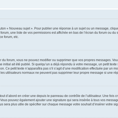
outon « Nouveau sujet ». Pour publier une réponse à un sujet ou un message, cliqu
 forum, une liste de vos permissions est affichée en bas de l’écran du forum ou du
ce forum, etc.
r du forum, vous ne pouvez modifier ou supprimer que vos propres messages. Vou
 initial ait été publié. Si quelqu’un a déjà répondu à votre message, un petit text
ion. Ce petit texte n’apparaîtra pas s’il s’agit d’une modification effectuée par un 
ue les utilisateurs normaux ne peuvent pas supprimer leur propre message si une ré
ut d’abord en créer une depuis le panneau de contrôle de l’utilisateur. Une fois c
ure. Vous pouvez également ajouter une signature qui sera insérée à tous vos mess
 vous sera plus utile de spécifier sur chaque message votre souhait d’insérer votre si