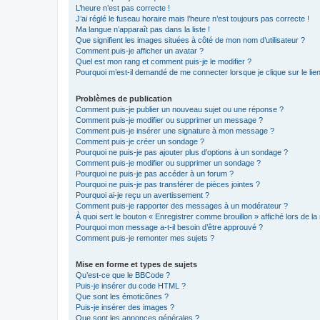
L’heure n’est pas correcte !
J’ai réglé le fuseau horaire mais l’heure n’est toujours pas correcte !
Ma langue n’apparaît pas dans la liste !
Que signifient les images situées à côté de mon nom d’utilisateur ?
Comment puis-je afficher un avatar ?
Quel est mon rang et comment puis-je le modifier ?
Pourquoi m’est-il demandé de me connecter lorsque je clique sur le lien 
Problèmes de publication
Comment puis-je publier un nouveau sujet ou une réponse ?
Comment puis-je modifier ou supprimer un message ?
Comment puis-je insérer une signature à mon message ?
Comment puis-je créer un sondage ?
Pourquoi ne puis-je pas ajouter plus d’options à un sondage ?
Comment puis-je modifier ou supprimer un sondage ?
Pourquoi ne puis-je pas accéder à un forum ?
Pourquoi ne puis-je pas transférer de pièces jointes ?
Pourquoi ai-je reçu un avertissement ?
Comment puis-je rapporter des messages à un modérateur ?
À quoi sert le bouton « Enregistrer comme brouillon » affiché lors de la 
Pourquoi mon message a-t-il besoin d’être approuvé ?
Comment puis-je remonter mes sujets ?
Mise en forme et types de sujets
Qu’est-ce que le BBCode ?
Puis-je insérer du code HTML ?
Que sont les émoticônes ?
Puis-je insérer des images ?
Que sont les annonces générales ?