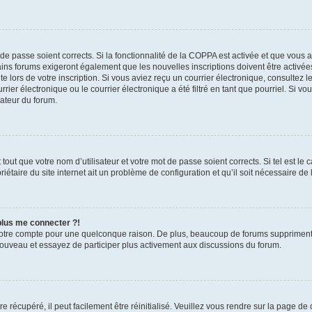
t de passe soient corrects. Si la fonctionnalité de la COPPA est activée et que vous 
ains forums exigeront également que les nouvelles inscriptions doivent être activée
te lors de votre inscription. Si vous aviez reçu un courrier électronique, consultez l
r électronique ou le courrier électronique a été filtré en tant que pourriel. Si vo
rateur du forum.
out que votre nom d’utilisateur et votre mot de passe soient corrects. Si tel est le
iétaire du site internet ait un problème de configuration et qu’il soit nécessaire de l
 plus me connecter ?!
votre compte pour une quelconque raison. De plus, beaucoup de forums suppriment pér
 nouveau et essayez de participer plus activement aux discussions du forum.
 récupéré, il peut facilement être réinitialisé. Veuillez vous rendre sur la page de