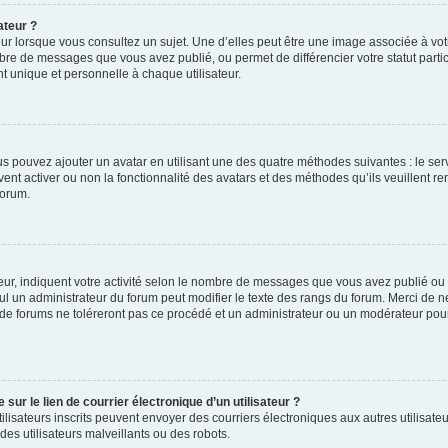
ateur ?
ur lorsque vous consultez un sujet. Une d’elles peut être une image associée à vo
mbre de messages que vous avez publié, ou permet de différencier votre statut parti
 unique et personnelle à chaque utilisateur.
ous pouvez ajouter un avatar en utilisant une des quatre méthodes suivantes : le serv
ent activer ou non la fonctionnalité des avatars et des méthodes qu’ils veuillent ren
forum.
ur, indiquent votre activité selon le nombre de messages que vous avez publié ou id
eul un administrateur du forum peut modifier le texte des rangs du forum. Merci de 
de forums ne toléreront pas ce procédé et un administrateur ou un modérateur pou
ur le lien de courrier électronique d’un utilisateur ?
s utilisateurs inscrits peuvent envoyer des courriers électroniques aux autres utili
es utilisateurs malveillants ou des robots.