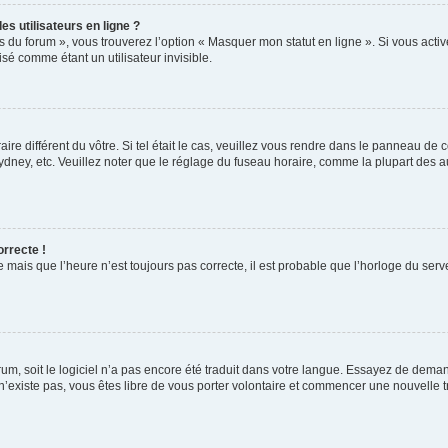
s utilisateurs en ligne ?
s du forum », vous trouverez l’option « Masquer mon statut en ligne ». Si vous activ
é comme étant un utilisateur invisible.
aire différent du vôtre. Si tel était le cas, veuillez vous rendre dans le panneau de co
ey, etc. Veuillez noter que le réglage du fuseau horaire, comme la plupart des autr
orrecte !
 mais que l’heure n’est toujours pas correcte, il est probable que l’horloge du serve
orum, soit le logiciel n’a pas encore été traduit dans votre langue. Essayez de deman
 n’existe pas, vous êtes libre de vous porter volontaire et commencer une nouvelle t