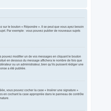
ez sur le bouton « Répondre ». Il se peut que vous ayez besoin
 sujet. Par exemple : vous pouvez publier de nouveaux sujets
s pouvez modifier un de vos messages en cliquant le bouton
e situé en dessous du message affichera le nombre de fois que
modérateur ou un administrateur, bien qu’ils puissent rédiger une
ponse a été publiée.
réée, vous pouvez cocher la case « Insérer une signature »
ages en cochant la case appropriée dans le panneau de contrôle
gnature.