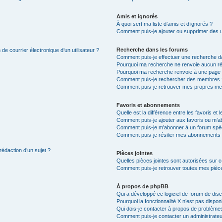
Amis et ignorés
À quoi sert ma liste d’amis et d’ignorés ?
Comment puis-je ajouter ou supprimer des uti
Recherche dans les forums
de courrier électronique d’un utilisateur ?
Comment puis-je effectuer une recherche d
Pourquoi ma recherche ne renvoie aucun ré
Pourquoi ma recherche renvoie à une page 
Comment puis-je rechercher des membres 
Comment puis-je retrouver mes propres me
Favoris et abonnements
Quelle est la différence entre les favoris e
Comment puis-je ajouter aux favoris ou m’ab
Comment puis-je m’abonner à un forum spéc
Comment puis-je résilier mes abonnements
rédaction d’un sujet ?
Pièces jointes
Quelles pièces jointes sont autorisées sur 
Comment puis-je retrouver toutes mes pièce
À propos de phpBB
Qui a développé ce logiciel de forum de dis
Pourquoi la fonctionnalité X n’est pas dispon
Qui dois-je contacter à propos de problèmes
Comment puis-je contacter un administrateu