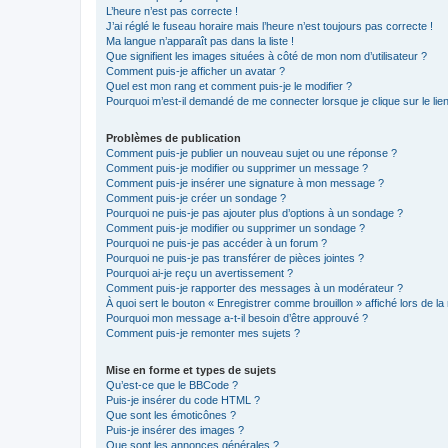
L’heure n’est pas correcte !
J’ai réglé le fuseau horaire mais l’heure n’est toujours pas correcte !
Ma langue n’apparaît pas dans la liste !
Que signifient les images situées à côté de mon nom d’utilisateur ?
Comment puis-je afficher un avatar ?
Quel est mon rang et comment puis-je le modifier ?
Pourquoi m’est-il demandé de me connecter lorsque je clique sur le lien 
Problèmes de publication
Comment puis-je publier un nouveau sujet ou une réponse ?
Comment puis-je modifier ou supprimer un message ?
Comment puis-je insérer une signature à mon message ?
Comment puis-je créer un sondage ?
Pourquoi ne puis-je pas ajouter plus d’options à un sondage ?
Comment puis-je modifier ou supprimer un sondage ?
Pourquoi ne puis-je pas accéder à un forum ?
Pourquoi ne puis-je pas transférer de pièces jointes ?
Pourquoi ai-je reçu un avertissement ?
Comment puis-je rapporter des messages à un modérateur ?
À quoi sert le bouton « Enregistrer comme brouillon » affiché lors de la 
Pourquoi mon message a-t-il besoin d’être approuvé ?
Comment puis-je remonter mes sujets ?
Mise en forme et types de sujets
Qu’est-ce que le BBCode ?
Puis-je insérer du code HTML ?
Que sont les émoticônes ?
Puis-je insérer des images ?
Que sont les annonces générales ?