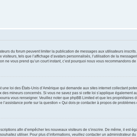
trateurs du forum peuvent limiter la publication de messages aux utilisateurs inscri
visiteurs, tels que l’affichage d’avatars personnalisés, l’utilisation de la messager
ription ne vous prend qu’un court instant, c’est pourquoi nous vous recommandons de l
t une loi des États-Unis d’Amérique qui demande aux sites internet collectant pot
 des mineurs concernés. Si vous ne savez pas si cette loi s’applique également au
 pourra vous renseigner. Veuillez noter que phpBB Limited et que les propriétaires
ue l’assistance porte sur la question « Qui dois-je contacter à propos de problèmes 
inscriptions afin d’empêcher les nouveaux visiteurs de s’inscrire. De même, il est é
s souhaitez utiliser. Pour plus d’informations, veuillez contacter un administrateur du