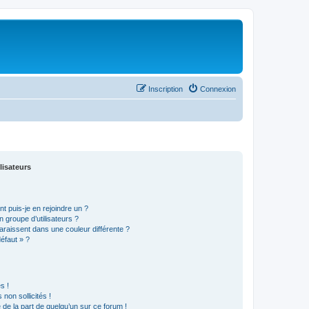
Inscription
Connexion
lisateurs
t puis-je en rejoindre un ?
 groupe d’utilisateurs ?
araissent dans une couleur différente ?
défaut » ?
s !
non sollicités !
e de la part de quelqu’un sur ce forum !