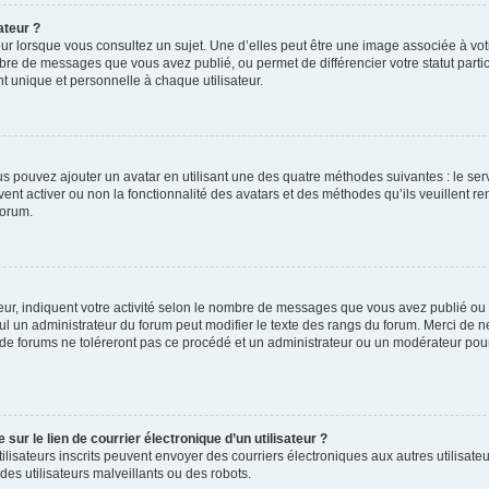
ateur ?
ur lorsque vous consultez un sujet. Une d’elles peut être une image associée à vo
mbre de messages que vous avez publié, ou permet de différencier votre statut parti
 unique et personnelle à chaque utilisateur.
ous pouvez ajouter un avatar en utilisant une des quatre méthodes suivantes : le serv
ent activer ou non la fonctionnalité des avatars et des méthodes qu’ils veuillent ren
forum.
ur, indiquent votre activité selon le nombre de messages que vous avez publié ou id
eul un administrateur du forum peut modifier le texte des rangs du forum. Merci de 
de forums ne toléreront pas ce procédé et un administrateur ou un modérateur pou
ur le lien de courrier électronique d’un utilisateur ?
s utilisateurs inscrits peuvent envoyer des courriers électroniques aux autres utili
es utilisateurs malveillants ou des robots.