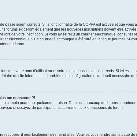
t de passe soient corrects. Si la fonctionnalité de la COPPA est activée et que vous 
ains forums exigeront également que les nouvelles inscriptions doivent être activée
te lors de votre inscription. Si vous aviez reçu un courrier électronique, consultez l
r électronique ou le courrier électronique a été filtré en tant que pourriel. Si vo
rateur du forum.
out que votre nom d’utilisateur et votre mot de passe soient corrects. Si tel est le
iétaire du site internet ait un problème de configuration et qu’il soit nécessaire de l
 plus me connecter ?!
votre compte pour une quelconque raison. De plus, beaucoup de forums suppriment pér
 nouveau et essayez de participer plus activement aux discussions du forum.
 récupéré, il peut facilement être réinitialisé. Veuillez vous rendre sur la page de