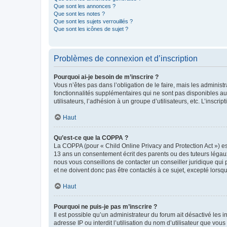
Que sont les annonces ?
Que sont les notes ?
Que sont les sujets verrouillés ?
Que sont les icônes de sujet ?
Problèmes de connexion et d’inscription
Pourquoi ai-je besoin de m’inscrire ?
Vous n’êtes pas dans l’obligation de le faire, mais les adminis
fonctionnalités supplémentaires qui ne sont pas disponibles aux 
utilisateurs, l’adhésion à un groupe d’utilisateurs, etc. L’insc
Haut
Qu’est-ce que la COPPA ?
La COPPA (pour « Child Online Privacy and Protection Act ») es
13 ans un consentement écrit des parents ou des tuteurs légaux
nous vous conseillons de contacter un conseiller juridique qui
et ne doivent donc pas être contactés à ce sujet, excepté lorsq
Haut
Pourquoi ne puis-je pas m’inscrire ?
Il est possible qu’un administrateur du forum ait désactivé les 
adresse IP ou interdit l’utilisation du nom d’utilisateur que vou