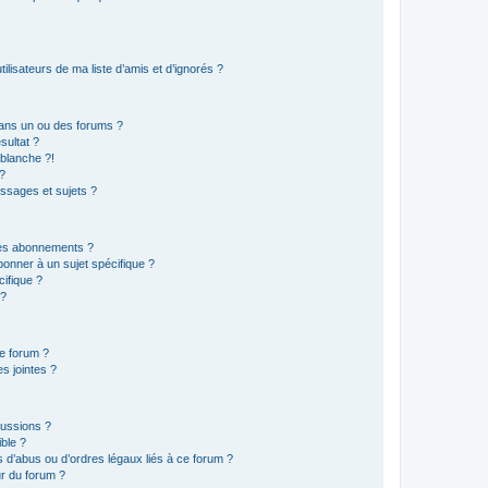
lisateurs de ma liste d’amis et d’ignorés ?
ans un ou des forums ?
sultat ?
blanche ?!
?
ssages et sujets ?
t les abonnements ?
onner à un sujet spécifique ?
ifique ?
 ?
ce forum ?
s jointes ?
cussions ?
ible ?
 d’abus ou d’ordres légaux liés à ce forum ?
r du forum ?