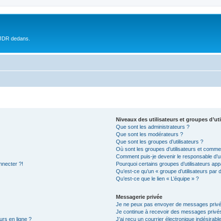
 JDR dedans.
Niveaux des utilisateurs et groupes d’uti
Que sont les administrateurs ?
Que sont les modérateurs ?
Que sont les groupes d’utilisateurs ?
Où sont les groupes d’utilisateurs et commen
Comment puis-je devenir le responsable d’un
nnecter ?!
Pourquoi certains groupes d’utilisateurs app
Qu’est-ce qu’un « groupe d’utilisateurs par 
Qu’est-ce que le lien « L’équipe » ?
Messagerie privée
Je ne peux pas envoyer de messages privé
Je continue à recevoir des messages privés 
urs en ligne ?
J’ai reçu un courrier électronique indésirabl