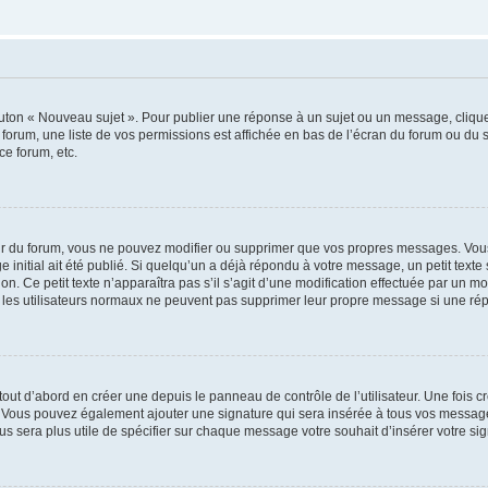
outon « Nouveau sujet ». Pour publier une réponse à un sujet ou un message, cliqu
 forum, une liste de vos permissions est affichée en bas de l’écran du forum ou du
ce forum, etc.
r du forum, vous ne pouvez modifier ou supprimer que vos propres messages. Vou
 initial ait été publié. Si quelqu’un a déjà répondu à votre message, un petit text
ion. Ce petit texte n’apparaîtra pas s’il s’agit d’une modification effectuée par un 
ue les utilisateurs normaux ne peuvent pas supprimer leur propre message si une ré
ut d’abord en créer une depuis le panneau de contrôle de l’utilisateur. Une fois c
ure. Vous pouvez également ajouter une signature qui sera insérée à tous vos mess
 vous sera plus utile de spécifier sur chaque message votre souhait d’insérer votre si