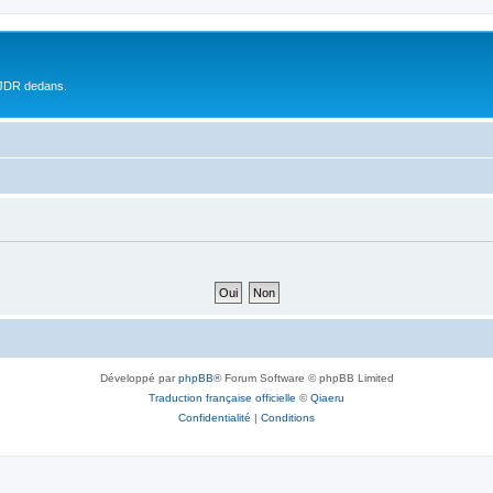
 JDR dedans.
Développé par
phpBB
® Forum Software © phpBB Limited
Traduction française officielle
©
Qiaeru
Confidentialité
|
Conditions