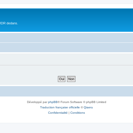
 JDR dedans.
Développé par
phpBB
® Forum Software © phpBB Limited
Traduction française officielle
©
Qiaeru
Confidentialité
|
Conditions