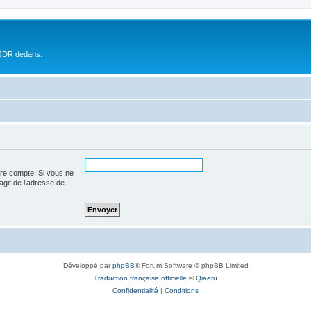
 JDR dedans.
tre compte. Si vous ne
’agit de l’adresse de
Développé par
phpBB
® Forum Software © phpBB Limited
Traduction française officielle
©
Qiaeru
Confidentialité
|
Conditions