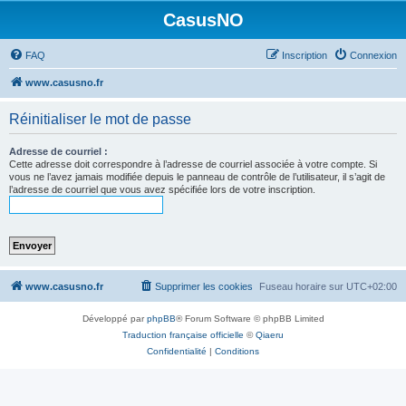
CasusNO
FAQ
Inscription
Connexion
www.casusno.fr
Réinitialiser le mot de passe
Adresse de courriel :
Cette adresse doit correspondre à l’adresse de courriel associée à votre compte. Si
vous ne l’avez jamais modifiée depuis le panneau de contrôle de l’utilisateur, il s’agit de
l’adresse de courriel que vous avez spécifiée lors de votre inscription.
www.casusno.fr
Supprimer les cookies
Fuseau horaire sur
UTC+02:00
Développé par
phpBB
® Forum Software © phpBB Limited
Traduction française officielle
©
Qiaeru
Confidentialité
|
Conditions