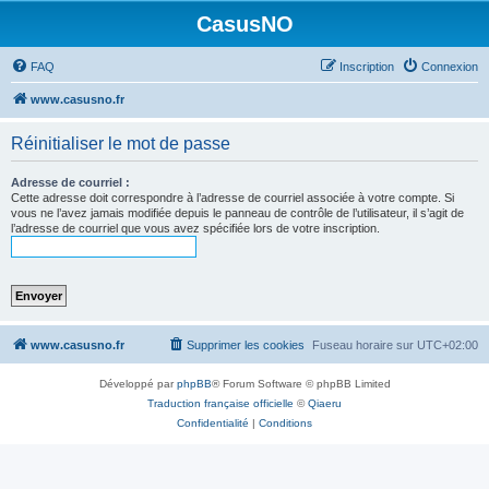
CasusNO
FAQ
Inscription
Connexion
www.casusno.fr
Réinitialiser le mot de passe
Adresse de courriel :
Cette adresse doit correspondre à l’adresse de courriel associée à votre compte. Si
vous ne l’avez jamais modifiée depuis le panneau de contrôle de l’utilisateur, il s’agit de
l’adresse de courriel que vous avez spécifiée lors de votre inscription.
www.casusno.fr
Supprimer les cookies
Fuseau horaire sur
UTC+02:00
Développé par
phpBB
® Forum Software © phpBB Limited
Traduction française officielle
©
Qiaeru
Confidentialité
|
Conditions