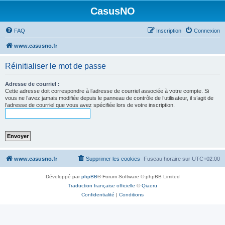
CasusNO
FAQ
Inscription
Connexion
www.casusno.fr
Réinitialiser le mot de passe
Adresse de courriel :
Cette adresse doit correspondre à l’adresse de courriel associée à votre compte. Si
vous ne l’avez jamais modifiée depuis le panneau de contrôle de l’utilisateur, il s’agit de
l’adresse de courriel que vous avez spécifiée lors de votre inscription.
www.casusno.fr
Supprimer les cookies
Fuseau horaire sur
UTC+02:00
Développé par
phpBB
® Forum Software © phpBB Limited
Traduction française officielle
©
Qiaeru
Confidentialité
|
Conditions