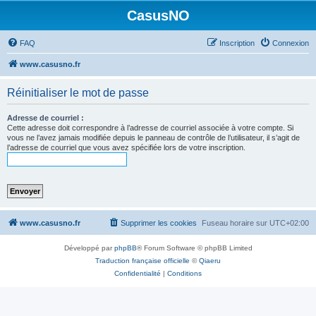
CasusNO
FAQ
Inscription
Connexion
www.casusno.fr
Réinitialiser le mot de passe
Adresse de courriel :
Cette adresse doit correspondre à l’adresse de courriel associée à votre compte. Si
vous ne l’avez jamais modifiée depuis le panneau de contrôle de l’utilisateur, il s’agit de
l’adresse de courriel que vous avez spécifiée lors de votre inscription.
www.casusno.fr
Supprimer les cookies
Fuseau horaire sur
UTC+02:00
Développé par
phpBB
® Forum Software © phpBB Limited
Traduction française officielle
©
Qiaeru
Confidentialité
|
Conditions