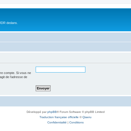
 JDR dedans.
tre compte. Si vous ne
’agit de l’adresse de
Développé par
phpBB
® Forum Software © phpBB Limited
Traduction française officielle
©
Qiaeru
Confidentialité
|
Conditions