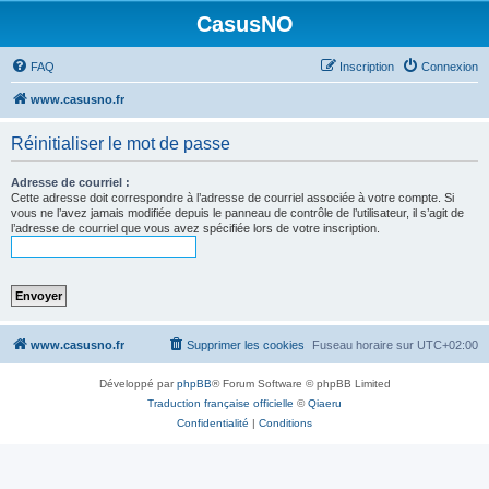
CasusNO
FAQ
Inscription
Connexion
www.casusno.fr
Réinitialiser le mot de passe
Adresse de courriel :
Cette adresse doit correspondre à l’adresse de courriel associée à votre compte. Si
vous ne l’avez jamais modifiée depuis le panneau de contrôle de l’utilisateur, il s’agit de
l’adresse de courriel que vous avez spécifiée lors de votre inscription.
www.casusno.fr
Supprimer les cookies
Fuseau horaire sur
UTC+02:00
Développé par
phpBB
® Forum Software © phpBB Limited
Traduction française officielle
©
Qiaeru
Confidentialité
|
Conditions