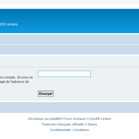
 JDR dedans.
tre compte. Si vous ne
’agit de l’adresse de
Développé par
phpBB
® Forum Software © phpBB Limited
Traduction française officielle
©
Qiaeru
Confidentialité
|
Conditions