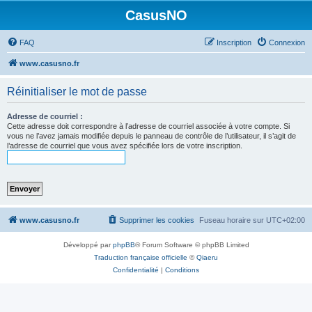
CasusNO
FAQ
Inscription
Connexion
www.casusno.fr
Réinitialiser le mot de passe
Adresse de courriel :
Cette adresse doit correspondre à l’adresse de courriel associée à votre compte. Si
vous ne l’avez jamais modifiée depuis le panneau de contrôle de l’utilisateur, il s’agit de
l’adresse de courriel que vous avez spécifiée lors de votre inscription.
www.casusno.fr
Supprimer les cookies
Fuseau horaire sur
UTC+02:00
Développé par
phpBB
® Forum Software © phpBB Limited
Traduction française officielle
©
Qiaeru
Confidentialité
|
Conditions