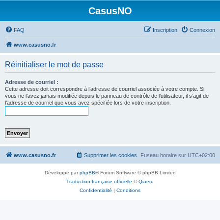
CasusNO
FAQ
Inscription
Connexion
www.casusno.fr
Réinitialiser le mot de passe
Adresse de courriel :
Cette adresse doit correspondre à l’adresse de courriel associée à votre compte. Si
vous ne l’avez jamais modifiée depuis le panneau de contrôle de l’utilisateur, il s’agit de
l’adresse de courriel que vous avez spécifiée lors de votre inscription.
www.casusno.fr
Supprimer les cookies
Fuseau horaire sur
UTC+02:00
Développé par
phpBB
® Forum Software © phpBB Limited
Traduction française officielle
©
Qiaeru
Confidentialité
|
Conditions