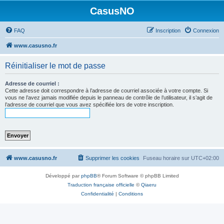
CasusNO
FAQ
Inscription
Connexion
www.casusno.fr
Réinitialiser le mot de passe
Adresse de courriel :
Cette adresse doit correspondre à l’adresse de courriel associée à votre compte. Si
vous ne l’avez jamais modifiée depuis le panneau de contrôle de l’utilisateur, il s’agit de
l’adresse de courriel que vous avez spécifiée lors de votre inscription.
www.casusno.fr
Supprimer les cookies
Fuseau horaire sur
UTC+02:00
Développé par
phpBB
® Forum Software © phpBB Limited
Traduction française officielle
©
Qiaeru
Confidentialité
|
Conditions