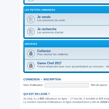
LES PETITES ANNONCES
Je vends
Les annonces de vente
Je recherche
Les annonces d'achat
ARCHIVES
Collector
Pour stocker les vieilleries.
Game Chef 2017
Forum temporaire pour ceux qui participent au concours - déb
CONNEXION
•
INSCRIPTION
Nom d’utilisateur :
Mot de passe :
QUI EST EN LIGNE ?
Au total, il y a
825
utilisateurs en ligne :: 17 inscrits, 0 invisible et 808 in
Le nombre maximal d’utilisateurs en ligne simultanément a été de
23116
l