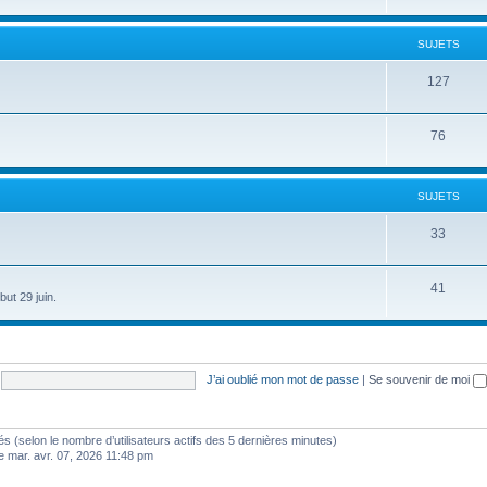
SUJETS
127
76
SUJETS
33
41
ut 29 juin.
J’ai oublié mon mot de passe
|
Se souvenir de moi
vités (selon le nombre d’utilisateurs actifs des 5 dernières minutes)
e mar. avr. 07, 2026 11:48 pm