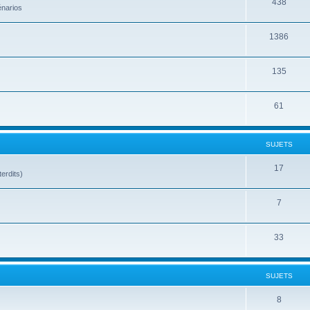
438
énarios
1386
135
61
SUJETS
17
terdits)
7
33
SUJETS
8