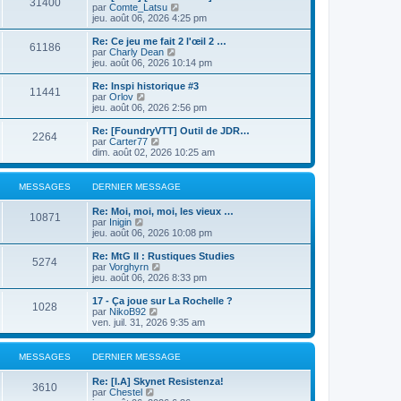
31400
r
u
C
par
Comte_Latsu
e
l
l
o
jeu. août 06, 2026 4:25 pm
r
e
t
n
m
d
e
s
e
Re: Ce jeu me fait 2 l'œil 2 …
e
61186
r
u
s
C
par
Charly Dean
r
l
l
s
o
jeu. août 06, 2026 10:14 pm
n
e
t
a
n
i
d
e
g
s
Re: Inspi historique #3
e
e
11441
r
e
u
C
par
Orlov
r
r
l
l
o
jeu. août 06, 2026 2:56 pm
m
n
e
t
n
e
i
d
e
s
Re: [FoundryVTT] Outil de JDR…
s
e
e
2264
r
u
C
par
Carter77
s
r
r
l
l
o
dim. août 02, 2026 10:25 am
a
m
n
e
t
n
g
e
i
d
e
s
e
s
e
e
r
u
MESSAGES
DERNIER MESSAGE
s
r
r
l
l
a
m
n
e
t
g
e
Re: Moi, moi, moi, les vieux …
i
d
e
10871
e
C
s
par
Inigin
e
e
r
o
s
jeu. août 06, 2026 10:08 pm
r
r
l
n
a
m
n
e
s
g
e
Re: MtG II : Rustiques Studies
i
d
5274
u
e
C
s
par
Vorghyrn
e
e
l
o
s
jeu. août 06, 2026 8:33 pm
r
r
t
n
a
m
n
e
s
g
e
17 - Ça joue sur La Rochelle ?
i
1028
r
u
e
s
C
par
NikoB92
e
l
l
s
o
ven. juil. 31, 2026 9:35 am
r
e
t
a
n
m
d
e
g
s
e
e
r
e
u
s
MESSAGES
DERNIER MESSAGE
r
l
l
s
n
e
t
a
Re: [I.A] Skynet Resistenza!
i
d
e
3610
g
C
par
Chestel
e
e
r
e