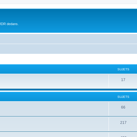
 JDR dedans.
SUJETS
17
SUJETS
66
217