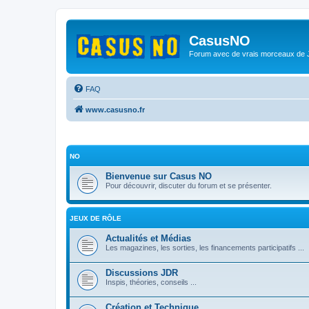
CasusNO
Forum avec de vrais morceaux de
FAQ
www.casusno.fr
NO
Bienvenue sur Casus NO
Pour découvrir, discuter du forum et se présenter.
JEUX DE RÔLE
Actualités et Médias
Les magazines, les sorties, les financements participatifs ...
Discussions JDR
Inspis, théories, conseils ...
Création et Technique