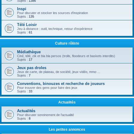
Sujets :
1386
Inspi
Pour discuter et stocker les sources d'inspiration
Sujets :
135
Télé Loisir
Jeu à distance : outil, technique, retour d'expérience
Sujets :
61
Culture rôliste
Médiathèque
Ciné, télé, zik et bla bla persos (trolls, floodeurs et baskets interdits)
Sujets :
17
Jeux pas droles
Jeux de carte, de plateau, de société, jeux-vidéo, mmo ...
Sujets :
7
Conventions, binouzes et recherche de joueurs
Pour trouver des gens pour faire des jeux
Sujets :
33
Actualités
Actualités
Pour discuter sereinement de l'actualité
Sujets :
8
Les petites annonces