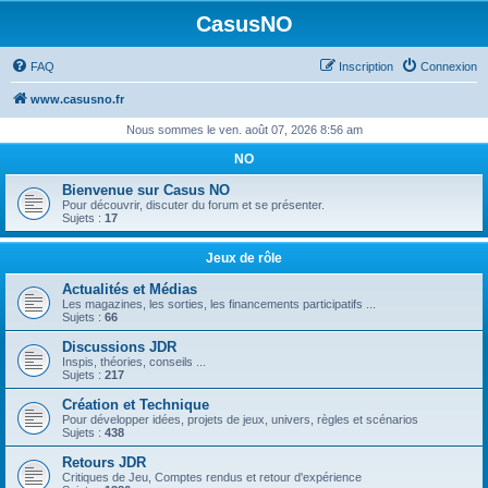
CasusNO
FAQ
Inscription
Connexion
www.casusno.fr
Nous sommes le ven. août 07, 2026 8:56 am
NO
Bienvenue sur Casus NO
Pour découvrir, discuter du forum et se présenter.
Sujets :
17
Jeux de rôle
Actualités et Médias
Les magazines, les sorties, les financements participatifs ...
Sujets :
66
Discussions JDR
Inspis, théories, conseils ...
Sujets :
217
Création et Technique
Pour développer idées, projets de jeux, univers, règles et scénarios
Sujets :
438
Retours JDR
Critiques de Jeu, Comptes rendus et retour d'expérience