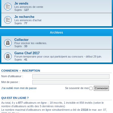
Je vends
Les annonces de vente
Sujets :
127
Je recherche
Les annonces d'achat
Sujets :
77
Archives
Collector
Pour stocker les vieilleries.
Sujets :
33
Game Chef 2017
Forum temporaire pour ceux qui participent au concours - début 29 juin.
Sujets :
41
CONNEXION
•
INSCRIPTION
Nom d’utilisateur :
Mot de passe :
J’ai oublié mon mot de passe
Se souvenir de moi
QUI EST EN LIGNE ?
Au total, il y a
877
utilisateurs en ligne :: 18 inscrits, 1 invisible et 858 invités (selon le
nombre d’utilisateurs actifs des 5 dernières minutes)
Le nombre maximal d’utilisateurs en ligne simultanément a été de
23116
le mar. avr. 07,