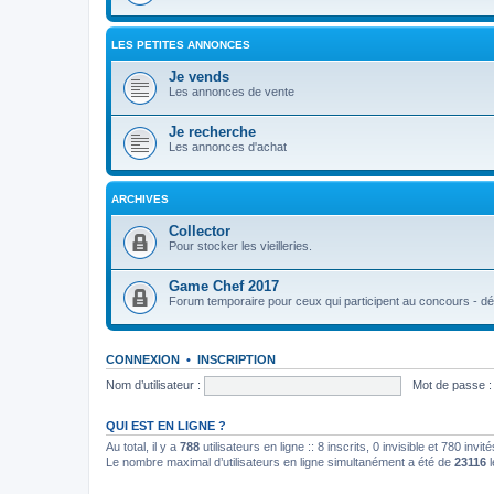
LES PETITES ANNONCES
Je vends
Les annonces de vente
Je recherche
Les annonces d'achat
ARCHIVES
Collector
Pour stocker les vieilleries.
Game Chef 2017
Forum temporaire pour ceux qui participent au concours - déb
CONNEXION
•
INSCRIPTION
Nom d’utilisateur :
Mot de passe :
QUI EST EN LIGNE ?
Au total, il y a
788
utilisateurs en ligne :: 8 inscrits, 0 invisible et 780 inv
Le nombre maximal d’utilisateurs en ligne simultanément a été de
23116
l