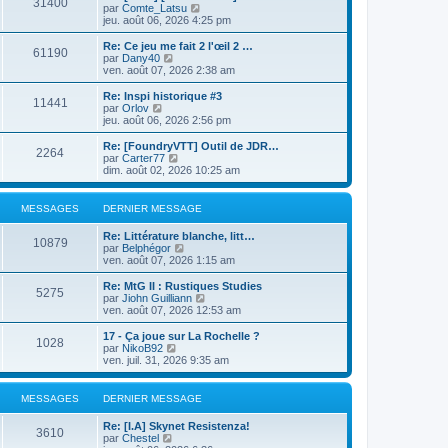
31400
r
u
C
par
Comte_Latsu
e
l
l
o
jeu. août 06, 2026 4:25 pm
r
e
t
n
m
d
e
s
e
Re: Ce jeu me fait 2 l'œil 2 …
e
61190
r
u
s
C
par
Dany40
r
l
l
s
o
ven. août 07, 2026 2:38 am
n
e
t
a
n
i
d
e
g
s
Re: Inspi historique #3
e
e
11441
r
e
u
C
par
Orlov
r
r
l
l
o
jeu. août 06, 2026 2:56 pm
m
n
e
t
n
e
i
d
e
s
Re: [FoundryVTT] Outil de JDR…
s
e
e
2264
r
u
C
par
Carter77
s
r
r
l
l
o
dim. août 02, 2026 10:25 am
a
m
n
e
t
n
g
e
i
d
e
s
e
s
e
e
r
u
MESSAGES
DERNIER MESSAGE
s
r
r
l
l
a
m
n
e
t
g
e
Re: Littérature blanche, litt…
i
d
e
10879
e
C
s
par
Belphégor
e
e
r
o
s
ven. août 07, 2026 1:15 am
r
r
l
n
a
m
n
e
s
g
e
Re: MtG II : Rustiques Studies
i
d
5275
u
e
s
C
par
Jiohn Guilliann
e
e
l
s
o
ven. août 07, 2026 12:53 am
r
r
t
a
n
m
n
e
g
s
e
17 - Ça joue sur La Rochelle ?
i
1028
r
e
u
s
C
par
NikoB92
e
l
l
s
o
ven. juil. 31, 2026 9:35 am
r
e
t
a
n
m
d
e
g
s
e
e
r
e
u
s
MESSAGES
DERNIER MESSAGE
r
l
l
s
n
e
t
a
Re: [I.A] Skynet Resistenza!
i
d
e
3610
g
C
par
Chestel
e
e
r
e