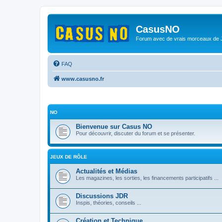
CasusNO
Forum avec de vrais morceaux de
FAQ
www.casusno.fr
NO
Bienvenue sur Casus NO
Pour découvrir, discuter du forum et se présenter.
JEUX DE RÔLE
Actualités et Médias
Les magazines, les sorties, les financements participatifs ...
Discussions JDR
Inspis, théories, conseils ...
Création et Technique