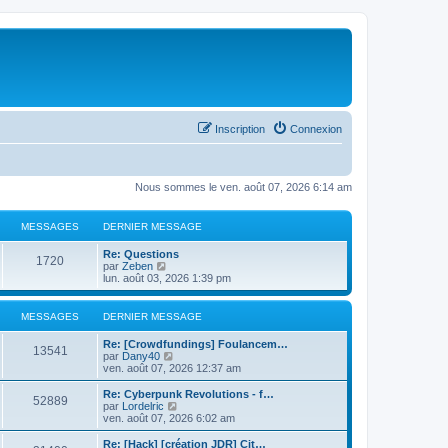
Inscription
Connexion
Nous sommes le ven. août 07, 2026 6:14 am
MESSAGES
DERNIER MESSAGE
Re: Questions
1720
C
par
Zeben
o
lun. août 03, 2026 1:39 pm
n
s
u
MESSAGES
DERNIER MESSAGE
l
t
Re: [Crowdfundings] Foulancem…
e
13541
C
par
Dany40
r
o
ven. août 07, 2026 12:37 am
l
n
e
s
Re: Cyberpunk Revolutions - f…
d
52889
u
C
par
Lordelric
e
l
o
ven. août 07, 2026 6:02 am
r
t
n
n
e
s
Re: [Hack] [création JDR] Cit…
i