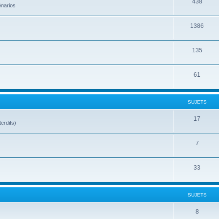
438
énarios
1386
135
61
SUJETS
17
terdits)
7
33
SUJETS
8