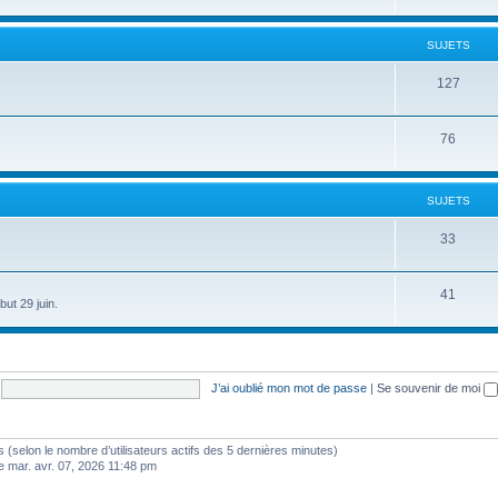
SUJETS
127
76
SUJETS
33
41
ut 29 juin.
J’ai oublié mon mot de passe
|
Se souvenir de moi
ités (selon le nombre d’utilisateurs actifs des 5 dernières minutes)
e mar. avr. 07, 2026 11:48 pm