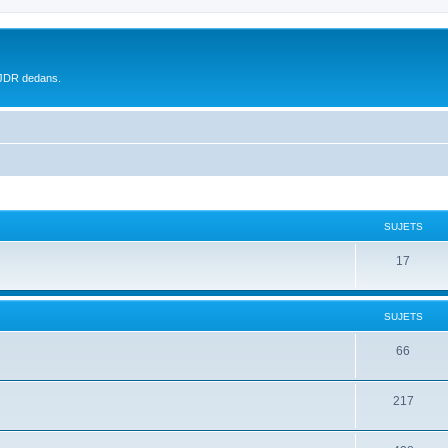
 JDR dedans.
SUJETS
17
SUJETS
66
217