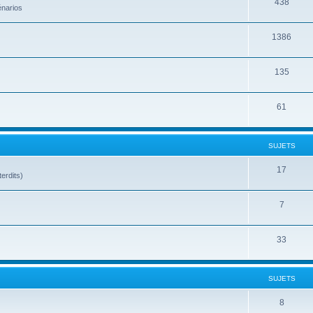
438
énarios
1386
135
61
SUJETS
17
terdits)
7
33
SUJETS
8