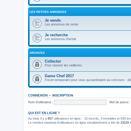
LES PETITES ANNONCES
Je vends
Les annonces de vente
Je recherche
Les annonces d'achat
ARCHIVES
Collector
Pour stocker les vieilleries.
Game Chef 2017
Forum temporaire pour ceux qui participent au concours - déb
CONNEXION
•
INSCRIPTION
Nom d’utilisateur :
Mot de passe :
QUI EST EN LIGNE ?
Au total, il y a
857
utilisateurs en ligne :: 15 inscrits, 3 invisibles et 839 i
Le nombre maximal d’utilisateurs en ligne simultanément a été de
23116
l