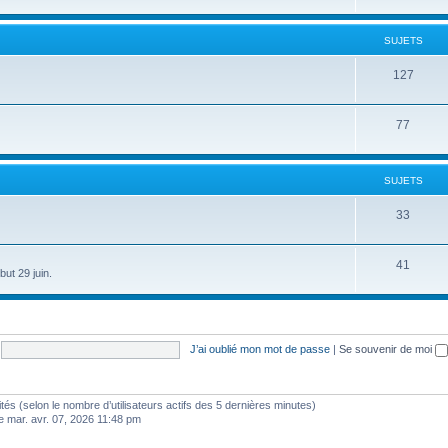
SUJETS
127
77
SUJETS
33
41
ut 29 juin.
J’ai oublié mon mot de passe
|
Se souvenir de moi
nvités (selon le nombre d’utilisateurs actifs des 5 dernières minutes)
e mar. avr. 07, 2026 11:48 pm