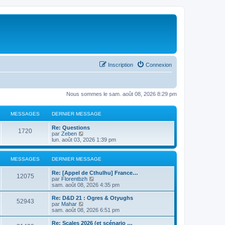
Inscription
Connexion
Nous sommes le sam. août 08, 2026 8:29 pm
MESSAGES
DERNIER MESSAGE
Re: Questions
1720
C
par
Zeben
o
lun. août 03, 2026 1:39 pm
n
s
u
MESSAGES
DERNIER MESSAGE
l
t
Re: [Appel de Cthulhu] France…
e
12075
C
par
Florentbzh
r
o
sam. août 08, 2026 4:35 pm
l
n
e
s
Re: D&D 21 : Ogres & Otyughs
d
52943
u
C
par
Mahar
e
l
o
sam. août 08, 2026 6:51 pm
r
t
n
n
e
s
Re: Scales 2026 (et scénario …
i