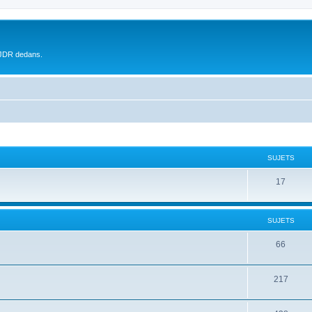
 JDR dedans.
SUJETS
17
SUJETS
66
217