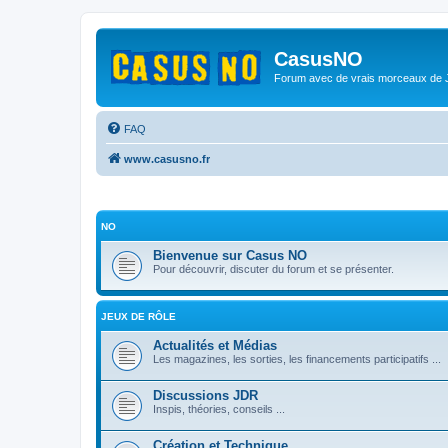
CasusNO
Forum avec de vrais morceaux de
FAQ
www.casusno.fr
NO
Bienvenue sur Casus NO
Pour découvrir, discuter du forum et se présenter.
JEUX DE RÔLE
Actualités et Médias
Les magazines, les sorties, les financements participatifs ...
Discussions JDR
Inspis, théories, conseils ...
Création et Technique