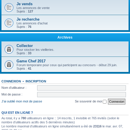
Je vends
Les annonces de vente
Sujets :
127
Je recherche
Les annonces d'achat
Sujets :
76
Archives
Collector
Pour stocker les vieilleries.
Sujets :
33
Game Chef 2017
Forum temporaire pour ceux qui participent au concours - début 29 juin.
Sujets :
41
CONNEXION
•
INSCRIPTION
Nom d’utilisateur :
Mot de passe :
J’ai oublié mon mot de passe
Se souvenir de moi
QUI EST EN LIGNE ?
Au total, il y a
780
utilisateurs en ligne :: 14 inscrits, 1 invisible et 765 invités (selon le
nombre d’utilisateurs actifs des 5 dernières minutes)
Le nombre maximal d’utilisateurs en ligne simultanément a été de
23116
le mar. avr. 07,