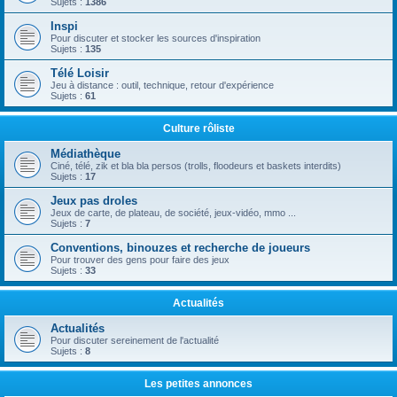
Sujets :
1386
Inspi
Pour discuter et stocker les sources d'inspiration
Sujets :
135
Télé Loisir
Jeu à distance : outil, technique, retour d'expérience
Sujets :
61
Culture rôliste
Médiathèque
Ciné, télé, zik et bla bla persos (trolls, floodeurs et baskets interdits)
Sujets :
17
Jeux pas droles
Jeux de carte, de plateau, de société, jeux-vidéo, mmo ...
Sujets :
7
Conventions, binouzes et recherche de joueurs
Pour trouver des gens pour faire des jeux
Sujets :
33
Actualités
Actualités
Pour discuter sereinement de l'actualité
Sujets :
8
Les petites annonces