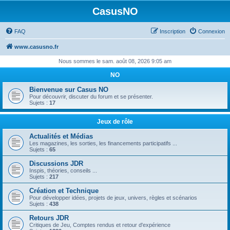
CasusNO
FAQ
Inscription
Connexion
www.casusno.fr
Nous sommes le sam. août 08, 2026 9:05 am
NO
Bienvenue sur Casus NO
Pour découvrir, discuter du forum et se présenter.
Sujets :
17
Jeux de rôle
Actualités et Médias
Les magazines, les sorties, les financements participatifs ...
Sujets :
65
Discussions JDR
Inspis, théories, conseils ...
Sujets :
217
Création et Technique
Pour développer idées, projets de jeux, univers, règles et scénarios
Sujets :
438
Retours JDR
Critiques de Jeu, Comptes rendus et retour d'expérience