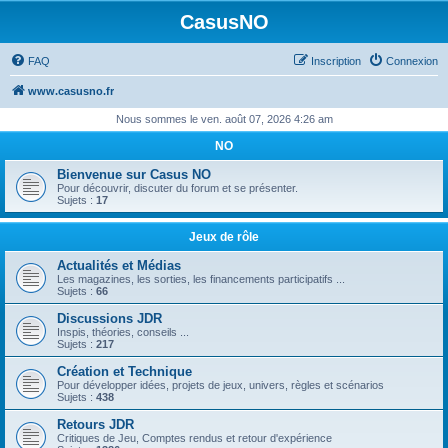
CasusNO
FAQ
Inscription
Connexion
www.casusno.fr
Nous sommes le ven. août 07, 2026 4:26 am
NO
Bienvenue sur Casus NO
Pour découvrir, discuter du forum et se présenter.
Sujets :
17
Jeux de rôle
Actualités et Médias
Les magazines, les sorties, les financements participatifs ...
Sujets :
66
Discussions JDR
Inspis, théories, conseils ...
Sujets :
217
Création et Technique
Pour développer idées, projets de jeux, univers, règles et scénarios
Sujets :
438
Retours JDR
Critiques de Jeu, Comptes rendus et retour d'expérience