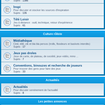
Sujets :
1386
Inspi
Pour discuter et stocker les sources d'inspiration
Sujets :
135
Télé Loisir
Jeu à distance : outil, technique, retour d'expérience
Sujets :
61
Culture rôliste
Médiathèque
Ciné, télé, zik et bla bla persos (trolls, floodeurs et baskets interdits)
Sujets :
17
Jeux pas droles
Jeux de carte, de plateau, de société, jeux-vidéo, mmo ...
Sujets :
7
Conventions, binouzes et recherche de joueurs
Pour trouver des gens pour faire des jeux
Sujets :
33
Actualités
Actualités
Pour discuter sereinement de l'actualité
Sujets :
8
Les petites annonces