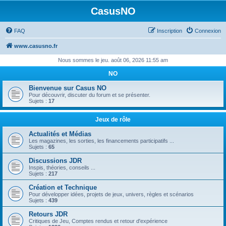
CasusNO
FAQ
Inscription
Connexion
www.casusno.fr
Nous sommes le jeu. août 06, 2026 11:55 am
NO
Bienvenue sur Casus NO
Pour découvrir, discuter du forum et se présenter.
Sujets :
17
Jeux de rôle
Actualités et Médias
Les magazines, les sorties, les financements participatifs ...
Sujets :
65
Discussions JDR
Inspis, théories, conseils ...
Sujets :
217
Création et Technique
Pour développer idées, projets de jeux, univers, règles et scénarios
Sujets :
439
Retours JDR
Critiques de Jeu, Comptes rendus et retour d'expérience