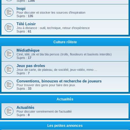
Sujets :
1386
Inspi
Pour discuter et stocker les sources d'inspiration
Sujets :
135
Télé Loisir
Jeu à distance : outil, technique, retour d'expérience
Sujets :
61
Culture rôliste
Médiathèque
Ciné, télé, zik et bla bla persos (trolls, floodeurs et baskets interdits)
Sujets :
17
Jeux pas droles
Jeux de carte, de plateau, de société, jeux-vidéo, mmo ...
Sujets :
7
Conventions, binouzes et recherche de joueurs
Pour trouver des gens pour faire des jeux
Sujets :
33
Actualités
Actualités
Pour discuter sereinement de l'actualité
Sujets :
8
Les petites annonces