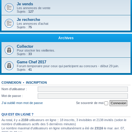
Je vends
Les annonces de vente
Sujets :
127
Je recherche
Les annonces d'achat
Sujets :
75
Archives
Collector
Pour stocker les vieilleries.
Sujets :
33
Game Chef 2017
Forum temporaire pour ceux qui participent au concours - début 29 juin.
Sujets :
41
CONNEXION
•
INSCRIPTION
Nom d’utilisateur :
Mot de passe :
J’ai oublié mon mot de passe
Se souvenir de moi
QUI EST EN LIGNE ?
Au total, il y a
2159
utilisateurs en ligne :: 18 inscrits, 3 invisibles et 2138 invités (selon le
nombre d’utilisateurs actifs des 5 dernières minutes)
Le nombre maximal d’utilisateurs en ligne simultanément a été de
23116
le mar. avr. 07,