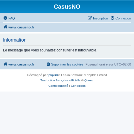
CasusNO
FAQ
Inscription
Connexion
www.casusno.fr
Information
Le message que vous souhaitez consulter est introuvable.
www.casusno.fr
Supprimer les cookies
Fuseau horaire sur
UTC+02:00
Développé par
phpBB
® Forum Software © phpBB Limited
Traduction française officielle
©
Qiaeru
Confidentialité
|
Conditions