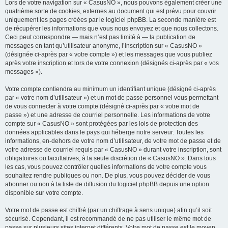
Lors de votre navigation sur « CasusNO », nous pouvons également créer une
quatrième sorte de cookies, externes au document qui est prévu pour couvrir
uniquement les pages créées par le logiciel phpBB. La seconde manière est
de récupérer les informations que vous nous envoyez et que nous collectons.
Ceci peut correspondre — mais n’est pas limité à — la publication de
messages en tant qu’utilisateur anonyme, l’inscription sur « CasusNO »
(désignée ci-après par « votre compte ») et les messages que vous publiez
après votre inscription et lors de votre connexion (désignés ci-après par « vos
messages »).
Votre compte contiendra au minimum un identifiant unique (désigné ci-après
par « votre nom d’utilisateur ») et un mot de passe personnel vous permettant
de vous connecter à votre compte (désigné ci-après par « votre mot de
passe ») et une adresse de courriel personnelle. Les informations de votre
compte sur « CasusNO » sont protégées par les lois de protection des
données applicables dans le pays qui héberge notre serveur. Toutes les
informations, en-dehors de votre nom d’utilisateur, de votre mot de passe et de
votre adresse de courriel requis par « CasusNO » durant votre inscription, sont
obligatoires ou facultatives, à la seule discrétion de « CasusNO ». Dans tous
les cas, vous pouvez contrôler quelles informations de votre compte vous
souhaitez rendre publiques ou non. De plus, vous pouvez décider de vous
abonner ou non à la liste de diffusion du logiciel phpBB depuis une option
disponible sur votre compte.
Votre mot de passe est chiffré (par un chiffrage à sens unique) afin qu’il soit
sécurisé. Cependant, il est recommandé de ne pas utiliser le même mot de
passe sur plusieurs sites internet différents. Votre mot de passe est le moyen