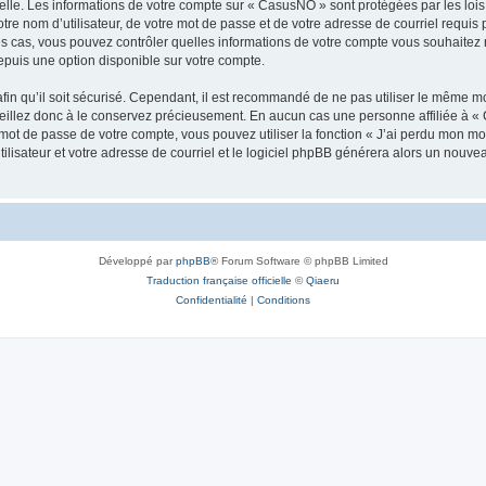
elle. Les informations de votre compte sur « CasusNO » sont protégées par les loi
tre nom d’utilisateur, de votre mot de passe et de votre adresse de courriel requis 
les cas, vous pouvez contrôler quelles informations de votre compte vous souhaite
epuis une option disponible sur votre compte.
afin qu’il soit sécurisé. Cependant, il est recommandé de ne pas utiliser le même mot
illez donc à le conservez précieusement. En aucun cas une personne affiliée à « 
ot de passe de votre compte, vous pouvez utiliser la fonction « J’ai perdu mon mot
ilisateur et votre adresse de courriel et le logiciel phpBB générera alors un nouv
Développé par
phpBB
® Forum Software © phpBB Limited
Traduction française officielle
©
Qiaeru
Confidentialité
|
Conditions