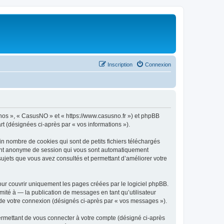
Inscription
Connexion
« nos », « CasusNO » et « https://www.casusno.fr ») et phpBB
art (désignées ci-après par « vos informations »).
n nombre de cookies qui sont de petits fichiers téléchargés
ifiant anonyme de session qui vous sont automatiquement
 sujets que vous avez consultés et permettant d’améliorer votre
ur couvrir uniquement les pages créées par le logiciel phpBB.
ité à — la publication de messages en tant qu’utilisateur
 de votre connexion (désignés ci-après par « vos messages »).
ermettant de vous connecter à votre compte (désigné ci-après