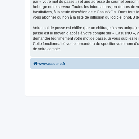
par « votre mot de passe ») et une adresse de courriel personn
héberge notre serveur. Toutes les informations, en-dehors de vo
facultatives, à la seule discrétion de « CasusNO ». Dans tous 
vous abonner ou non à la liste de diffusion du logiciel phpBB d
Votre mot de passe est chiffré (par un chiffrage à sens unique) 
passe est le moyen d’accès à votre compte sur « CasusNO », ve
demander légitimement votre mot de passe. Si vous oubliez le m
Cette fonctionnalité vous demandera de spécifier votre nom d’ut
de votre compte.
www.casusno.fr