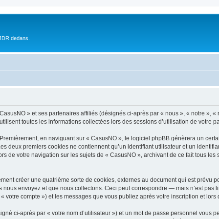
 JDR dedans.
 CasusNO » et ses partenaires affiliés (désignés ci-après par « nous », « notre », 
ilisent toutes les informations collectées lors des sessions d’utilisation de votre p
 Premièrement, en naviguant sur « CasusNO », le logiciel phpBB génèrera un certai
 Les deux premiers cookies ne contiennent qu’un identifiant utilisateur et un ident
ors de votre navigation sur les sujets de « CasusNO », archivant de ce fait tous les
ment créer une quatrième sorte de cookies, externes au document qui est prévu po
 nous envoyez et que nous collectons. Ceci peut correspondre — mais n’est pas lim
« votre compte ») et les messages que vous publiez après votre inscription et lors
igné ci-après par « votre nom d’utilisateur ») et un mot de passe personnel vous p