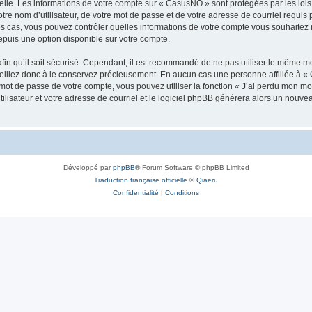
elle. Les informations de votre compte sur « CasusNO » sont protégées par les loi
tre nom d’utilisateur, de votre mot de passe et de votre adresse de courriel requis 
les cas, vous pouvez contrôler quelles informations de votre compte vous souhaite
epuis une option disponible sur votre compte.
afin qu’il soit sécurisé. Cependant, il est recommandé de ne pas utiliser le même mot
illez donc à le conservez précieusement. En aucun cas une personne affiliée à « 
ot de passe de votre compte, vous pouvez utiliser la fonction « J’ai perdu mon mot
ilisateur et votre adresse de courriel et le logiciel phpBB générera alors un nouv
Développé par
phpBB
® Forum Software © phpBB Limited
Traduction française officielle
©
Qiaeru
Confidentialité
|
Conditions