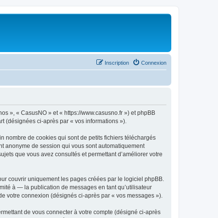
Inscription
Connexion
« nos », « CasusNO » et « https://www.casusno.fr ») et phpBB
art (désignées ci-après par « vos informations »).
n nombre de cookies qui sont de petits fichiers téléchargés
ifiant anonyme de session qui vous sont automatiquement
 sujets que vous avez consultés et permettant d’améliorer votre
ur couvrir uniquement les pages créées par le logiciel phpBB.
ité à — la publication de messages en tant qu’utilisateur
 de votre connexion (désignés ci-après par « vos messages »).
ermettant de vous connecter à votre compte (désigné ci-après