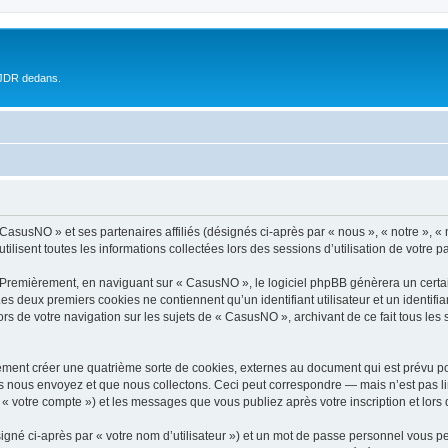
 JDR dedans.
 CasusNO » et ses partenaires affiliés (désignés ci-après par « nous », « notre », 
ilisent toutes les informations collectées lors des sessions d’utilisation de votre p
 Premièrement, en naviguant sur « CasusNO », le logiciel phpBB génèrera un certai
 Les deux premiers cookies ne contiennent qu’un identifiant utilisateur et un ident
ors de votre navigation sur les sujets de « CasusNO », archivant de ce fait tous les
ment créer une quatrième sorte de cookies, externes au document qui est prévu po
 nous envoyez et que nous collectons. Ceci peut correspondre — mais n’est pas lim
« votre compte ») et les messages que vous publiez après votre inscription et lors
igné ci-après par « votre nom d’utilisateur ») et un mot de passe personnel vous p