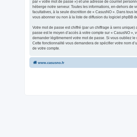
par « votre mot de passe ») et une adresse de courriel personn
héberge notre serveur. Toutes les informations, en-dehors de vo
facultatives, à la seule discrétion de « CasusNO ». Dans tous 
vous abonner ou non à la liste de diffusion du logiciel phpBB d
Votre mot de passe est chiffré (par un chiffrage à sens unique) 
passe est le moyen d’accès à votre compte sur « CasusNO », ve
demander légitimement votre mot de passe. Si vous oubliez le m
Cette fonctionnalité vous demandera de spécifier votre nom d’ut
de votre compte.
www.casusno.fr