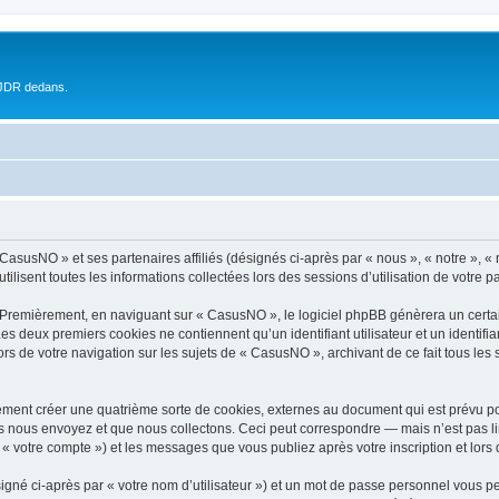
 JDR dedans.
 CasusNO » et ses partenaires affiliés (désignés ci-après par « nous », « notre », 
ilisent toutes les informations collectées lors des sessions d’utilisation de votre p
 Premièrement, en naviguant sur « CasusNO », le logiciel phpBB génèrera un certai
 Les deux premiers cookies ne contiennent qu’un identifiant utilisateur et un ident
ors de votre navigation sur les sujets de « CasusNO », archivant de ce fait tous les
ment créer une quatrième sorte de cookies, externes au document qui est prévu po
 nous envoyez et que nous collectons. Ceci peut correspondre — mais n’est pas lim
« votre compte ») et les messages que vous publiez après votre inscription et lors
igné ci-après par « votre nom d’utilisateur ») et un mot de passe personnel vous p