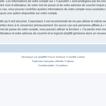
elle. Les informations de votre compte sur « CasusNO » sont protégées par les loi
tre nom d’utilisateur, de votre mot de passe et de votre adresse de courriel requis 
les cas, vous pouvez contrôler quelles informations de votre compte vous souhaite
epuis une option disponible sur votre compte.
afin qu’il soit sécurisé. Cependant, il est recommandé de ne pas utiliser le même mot
illez donc à le conservez précieusement. En aucun cas une personne affiliée à « 
ot de passe de votre compte, vous pouvez utiliser la fonction « J’ai perdu mon mot
ilisateur et votre adresse de courriel et le logiciel phpBB générera alors un nouv
Développé par
phpBB
® Forum Software © phpBB Limited
Traduction française officielle
©
Qiaeru
Confidentialité
|
Conditions