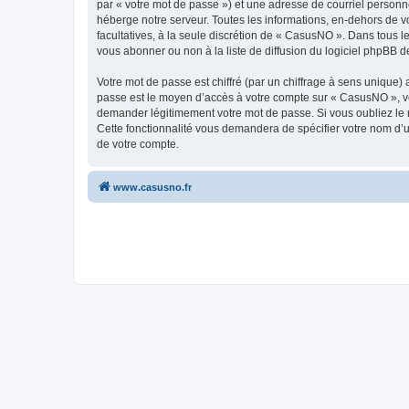
par « votre mot de passe ») et une adresse de courriel personn
héberge notre serveur. Toutes les informations, en-dehors de vo
facultatives, à la seule discrétion de « CasusNO ». Dans tous 
vous abonner ou non à la liste de diffusion du logiciel phpBB d
Votre mot de passe est chiffré (par un chiffrage à sens unique) 
passe est le moyen d’accès à votre compte sur « CasusNO », ve
demander légitimement votre mot de passe. Si vous oubliez le m
Cette fonctionnalité vous demandera de spécifier votre nom d’ut
de votre compte.
www.casusno.fr