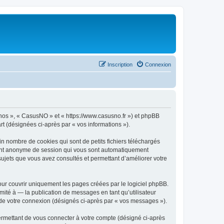
Inscription
Connexion
« nos », « CasusNO » et « https://www.casusno.fr ») et phpBB
art (désignées ci-après par « vos informations »).
n nombre de cookies qui sont de petits fichiers téléchargés
ifiant anonyme de session qui vous sont automatiquement
 sujets que vous avez consultés et permettant d’améliorer votre
ur couvrir uniquement les pages créées par le logiciel phpBB.
ité à — la publication de messages en tant qu’utilisateur
 de votre connexion (désignés ci-après par « vos messages »).
ermettant de vous connecter à votre compte (désigné ci-après