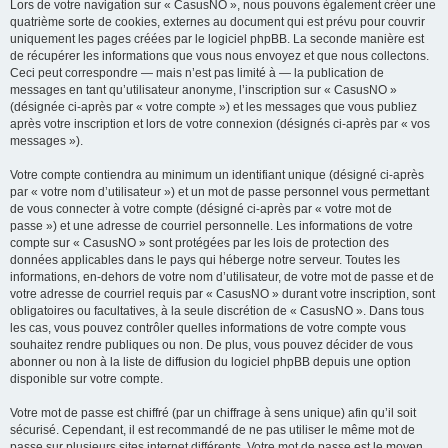
Lors de votre navigation sur « CasusNO », nous pouvons également créer une
quatrième sorte de cookies, externes au document qui est prévu pour couvrir
uniquement les pages créées par le logiciel phpBB. La seconde manière est
de récupérer les informations que vous nous envoyez et que nous collectons.
Ceci peut correspondre — mais n’est pas limité à — la publication de
messages en tant qu’utilisateur anonyme, l’inscription sur « CasusNO »
(désignée ci-après par « votre compte ») et les messages que vous publiez
après votre inscription et lors de votre connexion (désignés ci-après par « vos
messages »).
Votre compte contiendra au minimum un identifiant unique (désigné ci-après
par « votre nom d’utilisateur ») et un mot de passe personnel vous permettant
de vous connecter à votre compte (désigné ci-après par « votre mot de
passe ») et une adresse de courriel personnelle. Les informations de votre
compte sur « CasusNO » sont protégées par les lois de protection des
données applicables dans le pays qui héberge notre serveur. Toutes les
informations, en-dehors de votre nom d’utilisateur, de votre mot de passe et de
votre adresse de courriel requis par « CasusNO » durant votre inscription, sont
obligatoires ou facultatives, à la seule discrétion de « CasusNO ». Dans tous
les cas, vous pouvez contrôler quelles informations de votre compte vous
souhaitez rendre publiques ou non. De plus, vous pouvez décider de vous
abonner ou non à la liste de diffusion du logiciel phpBB depuis une option
disponible sur votre compte.
Votre mot de passe est chiffré (par un chiffrage à sens unique) afin qu’il soit
sécurisé. Cependant, il est recommandé de ne pas utiliser le même mot de
passe sur plusieurs sites internet différents. Votre mot de passe est le moyen