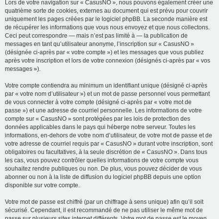
Lors de votre navigation sur « CasusNO », nous pouvons également créer une
quatrième sorte de cookies, externes au document qui est prévu pour couvrir
uniquement les pages créées par le logiciel phpBB. La seconde manière est
de récupérer les informations que vous nous envoyez et que nous collectons.
Ceci peut correspondre — mais n’est pas limité à — la publication de
messages en tant qu’utilisateur anonyme, l’inscription sur « CasusNO »
(désignée ci-après par « votre compte ») et les messages que vous publiez
après votre inscription et lors de votre connexion (désignés ci-après par « vos
messages »).
Votre compte contiendra au minimum un identifiant unique (désigné ci-après
par « votre nom d’utilisateur ») et un mot de passe personnel vous permettant
de vous connecter à votre compte (désigné ci-après par « votre mot de
passe ») et une adresse de courriel personnelle. Les informations de votre
compte sur « CasusNO » sont protégées par les lois de protection des
données applicables dans le pays qui héberge notre serveur. Toutes les
informations, en-dehors de votre nom d’utilisateur, de votre mot de passe et de
votre adresse de courriel requis par « CasusNO » durant votre inscription, sont
obligatoires ou facultatives, à la seule discrétion de « CasusNO ». Dans tous
les cas, vous pouvez contrôler quelles informations de votre compte vous
souhaitez rendre publiques ou non. De plus, vous pouvez décider de vous
abonner ou non à la liste de diffusion du logiciel phpBB depuis une option
disponible sur votre compte.
Votre mot de passe est chiffré (par un chiffrage à sens unique) afin qu’il soit
sécurisé. Cependant, il est recommandé de ne pas utiliser le même mot de
passe sur plusieurs sites internet différents. Votre mot de passe est le moyen