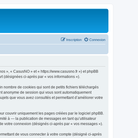
Inscription
Connexion
« nos », « CasusNO » et « https://www.casusno.fr ») et phpBB
art (désignées ci-après par « vos informations »).
n nombre de cookies qui sont de petits fichiers téléchargés
ifiant anonyme de session qui vous sont automatiquement
 sujets que vous avez consultés et permettant d’améliorer votre
ur couvrir uniquement les pages créées par le logiciel phpBB.
ité à — la publication de messages en tant qu’utilisateur
 de votre connexion (désignés ci-après par « vos messages »).
ermettant de vous connecter à votre compte (désigné ci-après