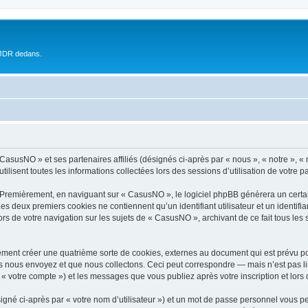
 JDR dedans.
 CasusNO » et ses partenaires affiliés (désignés ci-après par « nous », « notre », 
ilisent toutes les informations collectées lors des sessions d’utilisation de votre p
 Premièrement, en naviguant sur « CasusNO », le logiciel phpBB génèrera un certai
 Les deux premiers cookies ne contiennent qu’un identifiant utilisateur et un ident
ors de votre navigation sur les sujets de « CasusNO », archivant de ce fait tous les
ment créer une quatrième sorte de cookies, externes au document qui est prévu po
 nous envoyez et que nous collectons. Ceci peut correspondre — mais n’est pas lim
« votre compte ») et les messages que vous publiez après votre inscription et lors
igné ci-après par « votre nom d’utilisateur ») et un mot de passe personnel vous p