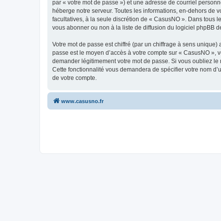
par « votre mot de passe ») et une adresse de courriel personn
héberge notre serveur. Toutes les informations, en-dehors de vo
facultatives, à la seule discrétion de « CasusNO ». Dans tous 
vous abonner ou non à la liste de diffusion du logiciel phpBB d
Votre mot de passe est chiffré (par un chiffrage à sens unique) 
passe est le moyen d’accès à votre compte sur « CasusNO », ve
demander légitimement votre mot de passe. Si vous oubliez le m
Cette fonctionnalité vous demandera de spécifier votre nom d’ut
de votre compte.
www.casusno.fr