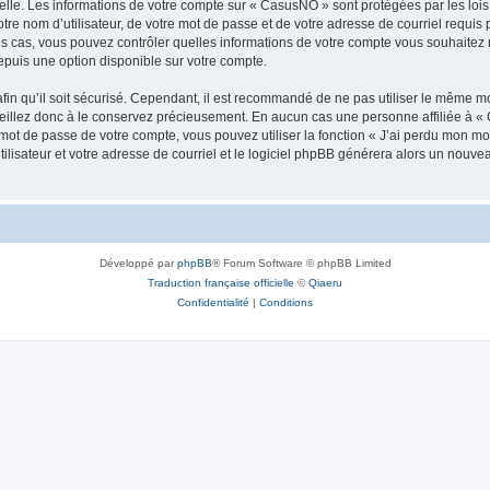
elle. Les informations de votre compte sur « CasusNO » sont protégées par les loi
tre nom d’utilisateur, de votre mot de passe et de votre adresse de courriel requis 
les cas, vous pouvez contrôler quelles informations de votre compte vous souhaite
epuis une option disponible sur votre compte.
afin qu’il soit sécurisé. Cependant, il est recommandé de ne pas utiliser le même mot
illez donc à le conservez précieusement. En aucun cas une personne affiliée à « 
ot de passe de votre compte, vous pouvez utiliser la fonction « J’ai perdu mon mot
ilisateur et votre adresse de courriel et le logiciel phpBB générera alors un nouv
Développé par
phpBB
® Forum Software © phpBB Limited
Traduction française officielle
©
Qiaeru
Confidentialité
|
Conditions