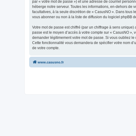
par « votre mot de passe ») et une adresse de courriel personn
héberge notre serveur. Toutes les informations, en-dehors de vo
facultatives, à la seule discrétion de « CasusNO ». Dans tous 
vous abonner ou non à la liste de diffusion du logiciel phpBB d
Votre mot de passe est chiffré (par un chiffrage à sens unique) 
passe est le moyen d’accès à votre compte sur « CasusNO », ve
demander légitimement votre mot de passe. Si vous oubliez le m
Cette fonctionnalité vous demandera de spécifier votre nom d’ut
de votre compte.
www.casusno.fr