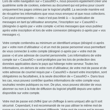
Lors de votre navigation sur « CasusNO », nous pouvons également créer une
quatrième sorte de cookies, externes au document qui est prévu pour couvrir
uniquement les pages créées par le logiciel phpBB. La seconde manière est
de récupérer les informations que vous nous envoyez et que nous collectons.
Ceci peut correspondre — mais n’est pas limité à — la publication de
messages en tant qu’utilisateur anonyme, l’inscription sur « CasusNO »
(désignée ci-après par « votre compte ») et les messages que vous publiez
après votre inscription et lors de votre connexion (désignés ci-après par « vos
messages »).
Votre compte contiendra au minimum un identifiant unique (désigné ci-après
par « votre nom d’utilisateur ») et un mot de passe personnel vous permettant
de vous connecter à votre compte (désigné ci-après par « votre mot de
passe ») et une adresse de courriel personnelle. Les informations de votre
compte sur « CasusNO » sont protégées par les lois de protection des
données applicables dans le pays qui héberge notre serveur. Toutes les
informations, en-dehors de votre nom d’utilisateur, de votre mot de passe et de
votre adresse de courriel requis par « CasusNO » durant votre inscription, sont
obligatoires ou facultatives, à la seule discrétion de « CasusNO ». Dans tous
les cas, vous pouvez contrôler quelles informations de votre compte vous
souhaitez rendre publiques ou non. De plus, vous pouvez décider de vous
abonner ou non à la liste de diffusion du logiciel phpBB depuis une option
disponible sur votre compte.
Votre mot de passe est chiffré (par un chiffrage à sens unique) afin qu’il soit
sécurisé. Cependant, il est recommandé de ne pas utiliser le même mot de
passe sur plusieurs sites internet différents. Votre mot de passe est le moyen