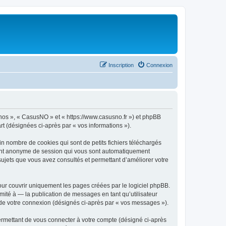
Inscription
Connexion
« nos », « CasusNO » et « https://www.casusno.fr ») et phpBB
art (désignées ci-après par « vos informations »).
n nombre de cookies qui sont de petits fichiers téléchargés
ifiant anonyme de session qui vous sont automatiquement
 sujets que vous avez consultés et permettant d’améliorer votre
ur couvrir uniquement les pages créées par le logiciel phpBB.
ité à — la publication de messages en tant qu’utilisateur
 de votre connexion (désignés ci-après par « vos messages »).
ermettant de vous connecter à votre compte (désigné ci-après