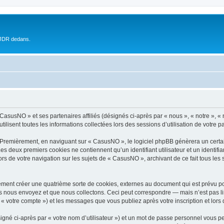
 JDR dedans.
 CasusNO » et ses partenaires affiliés (désignés ci-après par « nous », « notre », 
ilisent toutes les informations collectées lors des sessions d’utilisation de votre p
 Premièrement, en naviguant sur « CasusNO », le logiciel phpBB génèrera un certai
 Les deux premiers cookies ne contiennent qu’un identifiant utilisateur et un ident
ors de votre navigation sur les sujets de « CasusNO », archivant de ce fait tous les
ment créer une quatrième sorte de cookies, externes au document qui est prévu po
 nous envoyez et que nous collectons. Ceci peut correspondre — mais n’est pas lim
« votre compte ») et les messages que vous publiez après votre inscription et lors
igné ci-après par « votre nom d’utilisateur ») et un mot de passe personnel vous p