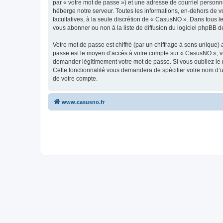
par « votre mot de passe ») et une adresse de courriel personn
héberge notre serveur. Toutes les informations, en-dehors de vo
facultatives, à la seule discrétion de « CasusNO ». Dans tous 
vous abonner ou non à la liste de diffusion du logiciel phpBB d
Votre mot de passe est chiffré (par un chiffrage à sens unique) 
passe est le moyen d’accès à votre compte sur « CasusNO », ve
demander légitimement votre mot de passe. Si vous oubliez le m
Cette fonctionnalité vous demandera de spécifier votre nom d’ut
de votre compte.
www.casusno.fr