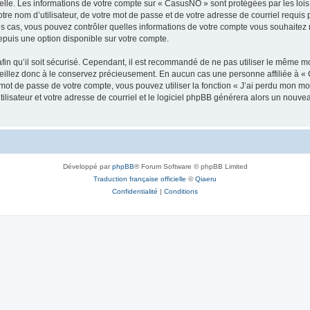
elle. Les informations de votre compte sur « CasusNO » sont protégées par les loi
tre nom d’utilisateur, de votre mot de passe et de votre adresse de courriel requis 
les cas, vous pouvez contrôler quelles informations de votre compte vous souhaite
epuis une option disponible sur votre compte.
afin qu’il soit sécurisé. Cependant, il est recommandé de ne pas utiliser le même mot
illez donc à le conservez précieusement. En aucun cas une personne affiliée à « 
ot de passe de votre compte, vous pouvez utiliser la fonction « J’ai perdu mon mot
ilisateur et votre adresse de courriel et le logiciel phpBB générera alors un nouv
Développé par
phpBB
® Forum Software © phpBB Limited
Traduction française officielle
©
Qiaeru
Confidentialité
|
Conditions