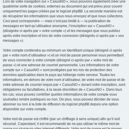
Lors de votre navigation sur « CasusNO », nous pouvons également créer une
quatrième sorte de cookies, externes au document qui est prévu pour couvrir
uniquement les pages créées par le logiciel phpBB. La seconde manière est
de récupérer les informations que vous nous envoyez et que nous collectons.
Ceci peut correspondre — mais n’est pas limité à — la publication de
messages en tant qu’utilisateur anonyme, l’inscription sur « CasusNO »
(désignée ci-après par « votre compte ») et les messages que vous publiez
après votre inscription et lors de votre connexion (désignés ci-après par « vos
messages »).
Votre compte contiendra au minimum un identifiant unique (désigné ci-après
par « votre nom d’utilisateur ») et un mot de passe personnel vous permettant
de vous connecter à votre compte (désigné ci-après par « votre mot de
passe ») et une adresse de courriel personnelle. Les informations de votre
compte sur « CasusNO » sont protégées par les lois de protection des
données applicables dans le pays qui héberge notre serveur. Toutes les
informations, en-dehors de votre nom d’utilisateur, de votre mot de passe et de
votre adresse de courriel requis par « CasusNO » durant votre inscription, sont
obligatoires ou facultatives, à la seule discrétion de « CasusNO ». Dans tous
les cas, vous pouvez contrôler quelles informations de votre compte vous
souhaitez rendre publiques ou non. De plus, vous pouvez décider de vous
abonner ou non à la liste de diffusion du logiciel phpBB depuis une option
disponible sur votre compte.
Votre mot de passe est chiffré (par un chiffrage à sens unique) afin qu’il soit
sécurisé. Cependant, il est recommandé de ne pas utiliser le même mot de
passe sur plusieurs sites internet différents. Votre mot de passe est le moyen