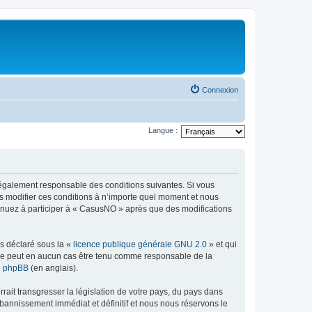
Connexion
Langue :
légalement responsable des conditions suivantes. Si vous
s modifier ces conditions à n’importe quel moment et nous
tinuez à participer à « CasusNO » après que des modifications
ns déclaré sous la «
licence publique générale GNU 2.0
» et qui
ed ne peut en aucun cas être tenu comme responsable de la
de phpBB
(en anglais).
ait transgresser la législation de votre pays, du pays dans
bannissement immédiat et définitif et nous nous réservons le