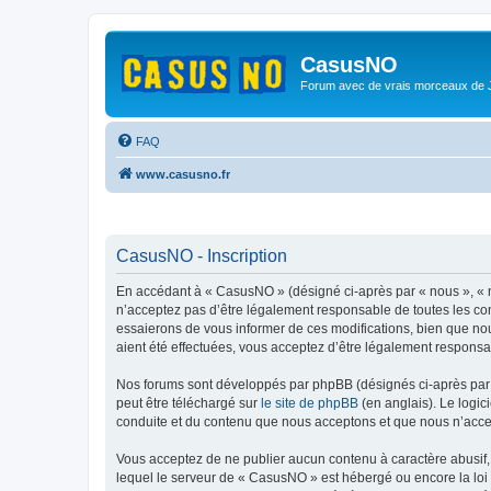
CasusNO
Forum avec de vrais morceaux de
FAQ
www.casusno.fr
CasusNO - Inscription
En accédant à « CasusNO » (désigné ci-après par « nous », « n
n’acceptez pas d’être légalement responsable de toutes les co
essaierons de vous informer de ces modifications, bien que nou
aient été effectuées, vous acceptez d’être légalement responsa
Nos forums sont développés par phpBB (désignés ci-après par «
peut être téléchargé sur
le site de phpBB
(en anglais). Le logic
conduite et du contenu que nous acceptons et que nous n’acce
Vous acceptez de ne publier aucun contenu à caractère abusif, 
lequel le serveur de « CasusNO » est hébergé ou encore la loi 