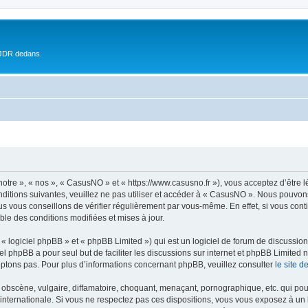
 JDR dedans.
otre », « nos », « CasusNO » et « https://www.casusno.fr »), vous acceptez d’être 
nditions suivantes, veuillez ne pas utiliser et accéder à « CasusNO ». Nous pouvon
s vous conseillons de vérifier régulièrement par vous-même. En effet, si vous con
ble des conditions modifiées et mises à jour.
 logiciel phpBB » et « phpBB Limited ») qui est un logiciel de forum de discussio
iel phpBB a pour seul but de faciliter les discussions sur internet et phpBB Limit
ptons pas. Pour plus d’informations concernant phpBB, veuillez consulter
le site 
obscène, vulgaire, diffamatoire, choquant, menaçant, pornographique, etc. qui pourr
internationale. Si vous ne respectez pas ces dispositions, vous vous exposez à un 