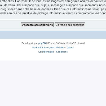
ités officielles. L’adresse IP de tous les messages est enregistrée afin d’aider au re
 ou de verrouiller n’importe quel sujet et message à n’importe quel moment si nous 
nregistrées dans notre base de données. Bien que ces informations ne seront pas d
bles en cas de tentative de piratage informatique visant à compromettre vos don
Développé par
phpBB
® Forum Software © phpBB Limited
Traduction française officielle
©
Qiaeru
Confidentialité
|
Conditions