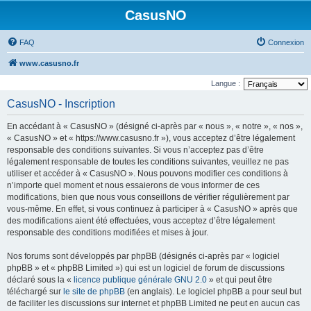
CasusNO
FAQ
Connexion
www.casusno.fr
Langue :
CasusNO - Inscription
En accédant à « CasusNO » (désigné ci-après par « nous », « notre », « nos »,
« CasusNO » et « https://www.casusno.fr »), vous acceptez d’être légalement
responsable des conditions suivantes. Si vous n’acceptez pas d’être
légalement responsable de toutes les conditions suivantes, veuillez ne pas
utiliser et accéder à « CasusNO ». Nous pouvons modifier ces conditions à
n’importe quel moment et nous essaierons de vous informer de ces
modifications, bien que nous vous conseillons de vérifier régulièrement par
vous-même. En effet, si vous continuez à participer à « CasusNO » après que
des modifications aient été effectuées, vous acceptez d’être légalement
responsable des conditions modifiées et mises à jour.
Nos forums sont développés par phpBB (désignés ci-après par « logiciel
phpBB » et « phpBB Limited ») qui est un logiciel de forum de discussions
déclaré sous la «
licence publique générale GNU 2.0
» et qui peut être
téléchargé sur
le site de phpBB
(en anglais). Le logiciel phpBB a pour seul but
de faciliter les discussions sur internet et phpBB Limited ne peut en aucun cas