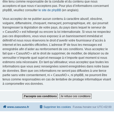
être tenu comme responsable de la conduite et du contenu que nous
acceptons et que nous n’acceptons pas. Pour plus d’informations concernant
phpBB, veuillez consulter
le site de phpBB
(en anglais).
Vous acceptez de ne publier aucun contenu à caractère abusif, obscène,
vulgaire, diffamatoire, choquant, menaçant, pornographique, etc. qui pourrait
transgresser la législation de votre pays, du pays dans lequel le serveur de
« CasusNO » est hébergé ou encore la loi internationale. Si vous ne respectez
pas ces dispositions, vous vous exposez à un bannissement immédiat et
définitif et nous nous réservons le droit d’avertir votre fournisseur d’accès à
internet et les autorités officielles. L’adresse IP de tous les messages est
enregistrée afin d’aider au renforcement de ces conditions. Vous acceptez le
fait que « CasusNO » ait le droit de supprimer, de modifier, de déplacer ou de
verrouiller n’importe quel sujet et message à n’importe quel moment si nous
estimons cela nécessaire. En tant qu’utilisateur, vous acceptez que toutes les
informations que vous avez renseignées soient enregistrées dans notre base
de données. Bien que ces informations ne seront pas diffusées à une tierce
partie sans votre consentement, ni « CasusNO », ni phpBB, ne pourront être
tenus comme responsables en cas de tentative de piratage informatique visant
à compromettre vos données.
www.casusno.fr
Supprimer les cookies
Fuseau horaire sur
UTC+02:00