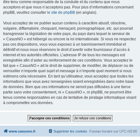
être tenu comme responsable de la conduite et du contenu que nous
acceptons et que nous n’acceptons pas. Pour plus d’informations concernant
phpBB, veuillez consulter
le site de phpBB
(en anglais).
Vous acceptez de ne publier aucun contenu à caractère abusif, obscène,
vulgaire, diffamatoire, choquant, menaçant, pornographique, etc. qui pourrait
transgresser la législation de votre pays, du pays dans lequel le serveur de
« CasusNO » est hébergé ou encore la loi internationale. Si vous ne respectez
pas ces dispositions, vous vous exposez à un bannissement immédiat et
définitif et nous nous réservons le droit d’avertir votre fournisseur d’accès à
internet et les autorités officielles. L’adresse IP de tous les messages est
enregistrée afin d’aider au renforcement de ces conditions. Vous acceptez le
fait que « CasusNO » ait le droit de supprimer, de modifier, de déplacer ou de
verrouiller n’importe quel sujet et message à n’importe quel moment si nous
estimons cela nécessaire. En tant qu’utilisateur, vous acceptez que toutes les
informations que vous avez renseignées soient enregistrées dans notre base
de données. Bien que ces informations ne seront pas diffusées à une tierce
partie sans votre consentement, ni « CasusNO », ni phpBB, ne pourront être
tenus comme responsables en cas de tentative de piratage informatique visant
à compromettre vos données.
www.casusno.fr
Supprimer les cookies
Fuseau horaire sur
UTC+02:00