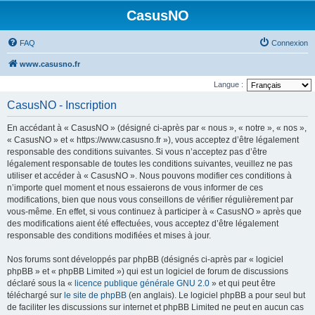
CasusNO
FAQ
Connexion
www.casusno.fr
Langue :
CasusNO - Inscription
En accédant à « CasusNO » (désigné ci-après par « nous », « notre », « nos »,
« CasusNO » et « https://www.casusno.fr »), vous acceptez d’être légalement
responsable des conditions suivantes. Si vous n’acceptez pas d’être
légalement responsable de toutes les conditions suivantes, veuillez ne pas
utiliser et accéder à « CasusNO ». Nous pouvons modifier ces conditions à
n’importe quel moment et nous essaierons de vous informer de ces
modifications, bien que nous vous conseillons de vérifier régulièrement par
vous-même. En effet, si vous continuez à participer à « CasusNO » après que
des modifications aient été effectuées, vous acceptez d’être légalement
responsable des conditions modifiées et mises à jour.
Nos forums sont développés par phpBB (désignés ci-après par « logiciel
phpBB » et « phpBB Limited ») qui est un logiciel de forum de discussions
déclaré sous la «
licence publique générale GNU 2.0
» et qui peut être
téléchargé sur
le site de phpBB
(en anglais). Le logiciel phpBB a pour seul but
de faciliter les discussions sur internet et phpBB Limited ne peut en aucun cas