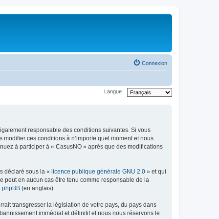
Connexion
Langue :
légalement responsable des conditions suivantes. Si vous
s modifier ces conditions à n’importe quel moment et nous
tinuez à participer à « CasusNO » après que des modifications
ns déclaré sous la «
licence publique générale GNU 2.0
» et qui
ed ne peut en aucun cas être tenu comme responsable de la
de phpBB
(en anglais).
ait transgresser la législation de votre pays, du pays dans
bannissement immédiat et définitif et nous nous réservons le