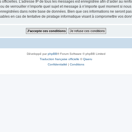
ités officielles. L’adresse IP de tous les messages est enregistrée afin d’aider au re
 ou de verrouiller n’importe quel sujet et message à n’importe quel moment si nous 
nregistrées dans notre base de données. Bien que ces informations ne seront pas d
bles en cas de tentative de piratage informatique visant à compromettre vos don
Développé par
phpBB
® Forum Software © phpBB Limited
Traduction française officielle
©
Qiaeru
Confidentialité
|
Conditions