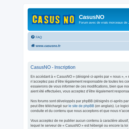
CasusNO
Forum avec de vrais morceaux de
FAQ
www.casusno.fr
CasusNO - Inscription
En accédant à « CasusNO » (désigné ci-après par « nous », « n
n’acceptez pas d’être légalement responsable de toutes les co
essaierons de vous informer de ces modifications, bien que nou
aient été effectuées, vous acceptez d’être légalement responsa
Nos forums sont développés par phpBB (désignés ci-après par «
peut être téléchargé sur
le site de phpBB
(en anglais). Le logic
conduite et du contenu que nous acceptons et que nous n’acce
Vous acceptez de ne publier aucun contenu à caractère abusif, 
lequel le serveur de « CasusNO » est hébergé ou encore la loi 