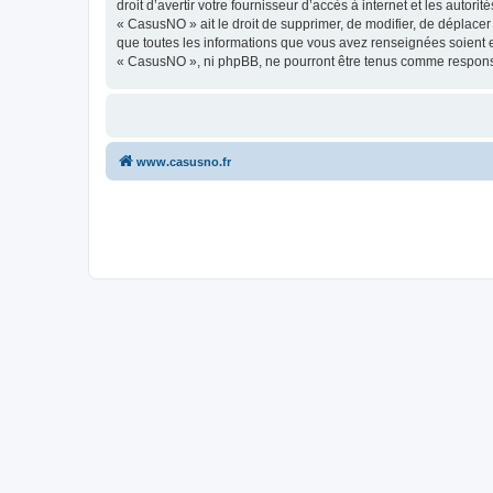
droit d’avertir votre fournisseur d’accès à internet et les autor
« CasusNO » ait le droit de supprimer, de modifier, de déplacer
que toutes les informations que vous avez renseignées soient e
« CasusNO », ni phpBB, ne pourront être tenus comme responsa
www.casusno.fr