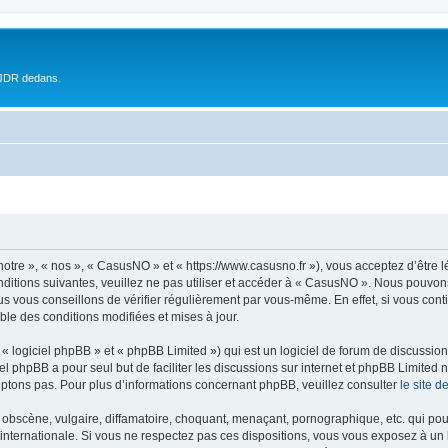
 JDR dedans.
otre », « nos », « CasusNO » et « https://www.casusno.fr »), vous acceptez d’être 
nditions suivantes, veuillez ne pas utiliser et accéder à « CasusNO ». Nous pouvon
s vous conseillons de vérifier régulièrement par vous-même. En effet, si vous con
ble des conditions modifiées et mises à jour.
 logiciel phpBB » et « phpBB Limited ») qui est un logiciel de forum de discussio
iel phpBB a pour seul but de faciliter les discussions sur internet et phpBB Limit
ptons pas. Pour plus d’informations concernant phpBB, veuillez consulter
le site 
obscène, vulgaire, diffamatoire, choquant, menaçant, pornographique, etc. qui pourr
internationale. Si vous ne respectez pas ces dispositions, vous vous exposez à un 