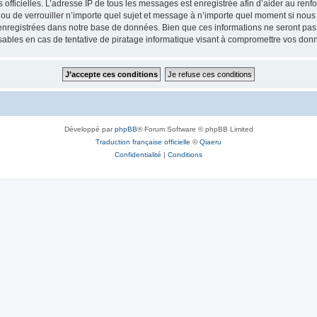
ités officielles. L’adresse IP de tous les messages est enregistrée afin d’aider au re
 ou de verrouiller n’importe quel sujet et message à n’importe quel moment si nous 
nregistrées dans notre base de données. Bien que ces informations ne seront pas d
bles en cas de tentative de piratage informatique visant à compromettre vos don
Développé par
phpBB
® Forum Software © phpBB Limited
Traduction française officielle
©
Qiaeru
Confidentialité
|
Conditions