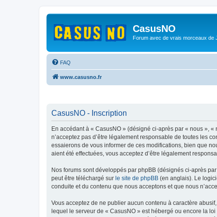
CasusNO
Forum avec de vrais morceaux de
FAQ
www.casusno.fr
CasusNO - Inscription
En accédant à « CasusNO » (désigné ci-après par « nous », « n
n’acceptez pas d’être légalement responsable de toutes les co
essaierons de vous informer de ces modifications, bien que nou
aient été effectuées, vous acceptez d’être légalement responsa
Nos forums sont développés par phpBB (désignés ci-après par «
peut être téléchargé sur
le site de phpBB
(en anglais). Le logic
conduite et du contenu que nous acceptons et que nous n’acce
Vous acceptez de ne publier aucun contenu à caractère abusif, 
lequel le serveur de « CasusNO » est hébergé ou encore la loi 