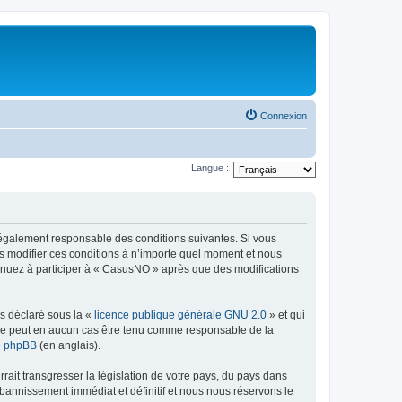
Connexion
Langue :
légalement responsable des conditions suivantes. Si vous
s modifier ces conditions à n’importe quel moment et nous
tinuez à participer à « CasusNO » après que des modifications
ns déclaré sous la «
licence publique générale GNU 2.0
» et qui
ed ne peut en aucun cas être tenu comme responsable de la
de phpBB
(en anglais).
ait transgresser la législation de votre pays, du pays dans
bannissement immédiat et définitif et nous nous réservons le