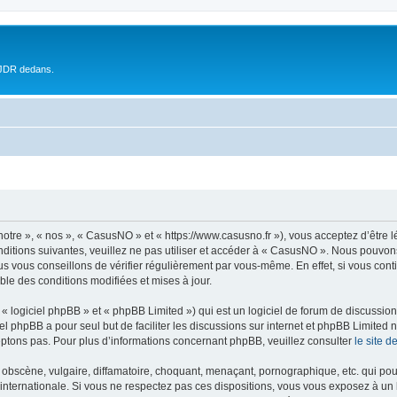
 JDR dedans.
otre », « nos », « CasusNO » et « https://www.casusno.fr »), vous acceptez d’être 
nditions suivantes, veuillez ne pas utiliser et accéder à « CasusNO ». Nous pouvon
s vous conseillons de vérifier régulièrement par vous-même. En effet, si vous con
ble des conditions modifiées et mises à jour.
 logiciel phpBB » et « phpBB Limited ») qui est un logiciel de forum de discussio
iel phpBB a pour seul but de faciliter les discussions sur internet et phpBB Limit
ptons pas. Pour plus d’informations concernant phpBB, veuillez consulter
le site 
obscène, vulgaire, diffamatoire, choquant, menaçant, pornographique, etc. qui pourr
internationale. Si vous ne respectez pas ces dispositions, vous vous exposez à un 